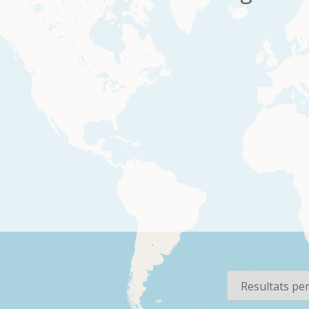
os
Per pàgina