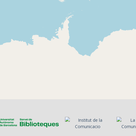
1931-12
1931-04-14
Unión Radio
Unión Radi
Barcelona
Paraules de
Miliu parla amb el seu
de la II Rep
avi del Nadal i del dia
espanyola 
de Reis
Alcalá Zamo