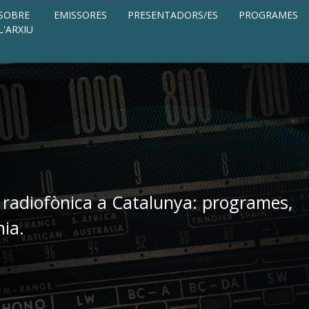
SOBRE
EMISSORES
PRESENTADORS/ES
PROGRAMES
L'ARXIU
 radiofònica a Catalunya: programes,
nia.