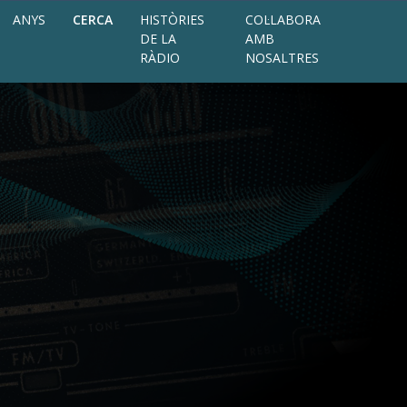
ANYS
CERCA
HISTÒRIES
COL·LABORA
DE LA
AMB
RÀDIO
NOSALTRES