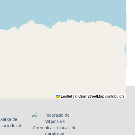
1931-04-14
o
Unión Radio
l president
Barcelona
ública
Discurs de Francesc
Niceto
Macià proclamant la
ra.
República Catalana.
Leaflet
|
©
OpenStreetMap
contributors