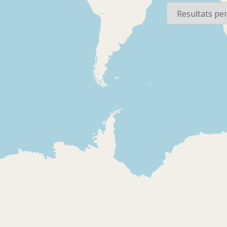
1951-11-01
1951
Radio Nacional de
Cadena SE
España - Teatro
Publicitat d
invisible
Iberia
Adaptació de l'obra
«Don Juan Tenorio»,
de José Zorrilla. Careta
del programa amb el
repartiment i l'equip. El
narrador situa l'acció i
dona pas a la primera
1951
1951
escena de l'obra, en la
Ràdio Barcelona - Pau
Ràdio Barc
qual Don Juan i Don
Pi y la radio
Pi y la radi
Luis expliquen les
beneficencia
beneficenc