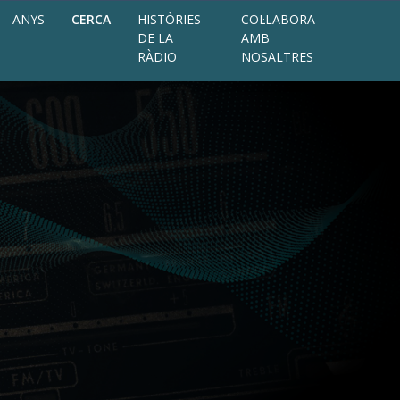
ANYS
CERCA
HISTÒRIES
COL·LABORA
DE LA
AMB
RÀDIO
NOSALTRES