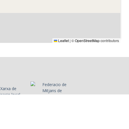
e Enrique
Galí, a la inauguració
i Pau Pi
de l'emissora.
reballadors
branques
 a Rambla
Leaflet
|
©
OpenStreetMap
contributors
labora amb
ltres