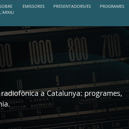
SOBRE
EMISSORES
PRESENTADORS/ES
PROGRAMES
L'ARXIU
 radiofònica a Catalunya: programes,
nia.