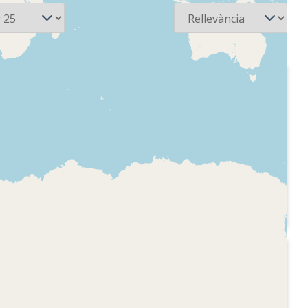
1951
R
Ràdio Barcelona - Pau
e Tintes
Pi y la radio
beneficencia
Diàleg entre Enrique
Casademont i Pau Pi
sobre Molins de Rei
1951-09-08
elona - Pau
Ràdio Olot
o
Paraules de l'alcalde
ia
d'Olot, Pere Bretcha i