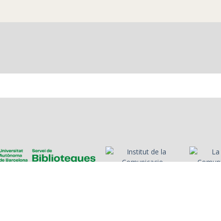
seves fites en duels
Noms de les persones
Diàleg entr
passats i les dones que
que fan donatius i
Casademont 
han conquerit.
quantitats aportades
sobre els t
Finalment, hi intervé
al programa benèfic.
que tallen 
Don Gonzalo.
dels arbres
Catalunya.
es
Presentadors/es
Programes
Anys
Cerca
Històries de la ràdio
Col·
nosa