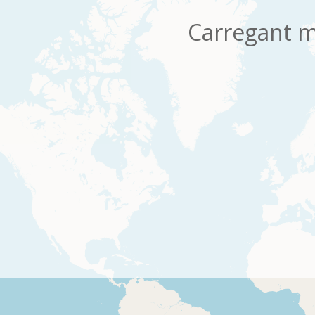
Carregant m
os
Per pàgina