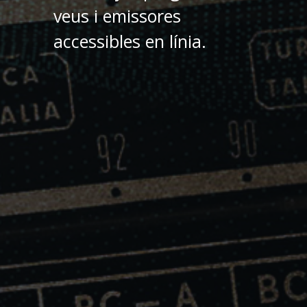
veus i emissores
accessibles en línia.