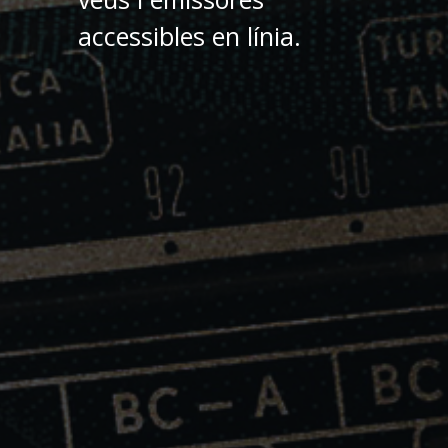
accessibles en línia.