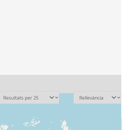
er pàgina
Ordena
2007-12-27