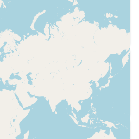
 El dia
COM Ràdio - Bcn
ecció "La
Fragment d'una
dedicada a
entrevista a l'alcalde de
ofòniques
Barcelona Jordi Hereu
sobre com ha anat
l'any 2007 a la ciutat.
2007-09-23
- El show
COM Ràdio - Tal com
som
ió del
Fragment d'una
entrevista a l'alcalde de
Barcelona Jordi Hereu.
l del
 amb
ècncis,
al
2007
Hit FM - La lista de