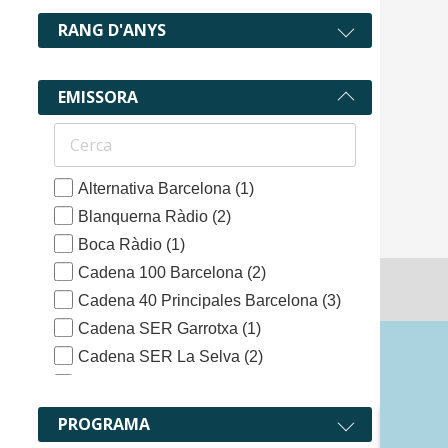
RANG D'ANYS
EMISSORA
Alternativa Barcelona
(1)
Blanquerna Ràdio
(2)
Boca Ràdio
(1)
Cadena 100 Barcelona
(2)
311 recu
Cadena 40 Principales Barcelona
(3)
Cadena SER Garrotxa
(1)
Cadena SER La Selva
(2)
Cadena SER Ripollès
(2)
Calafell Ràdio
(2)
PROGRAMA
Catalunya Música
(1)