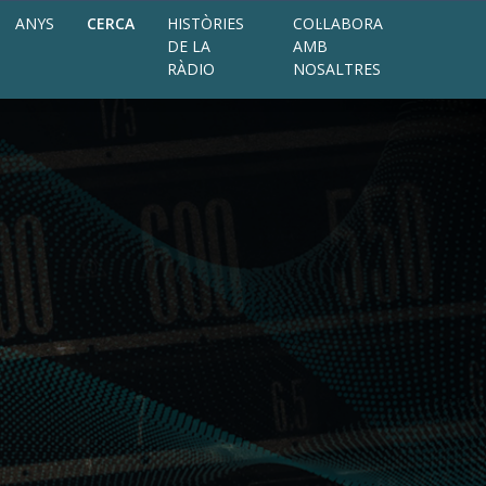
ANYS
CERCA
HISTÒRIES
COL·LABORA
DE LA
AMB
RÀDIO
NOSALTRES