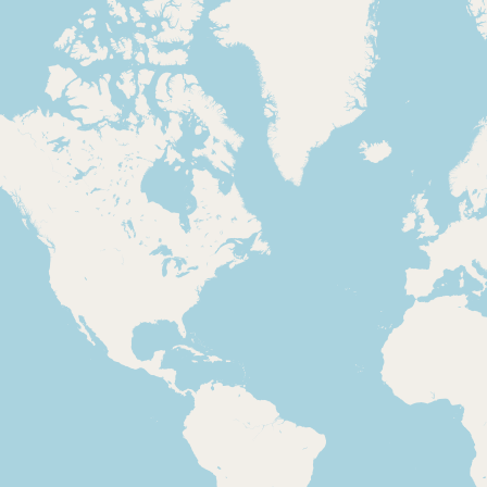
Onda Cero Radio -
COM Ràdio -
Gomaespuma
Indicatiu, s
Paròdia sobre el
repassada" 
"cupón de la ONCE"
pífies radi
2007-09-03
2007-09-10
Punto Radio -
Rock & Gol 
Primera plana
de Abellán
Hora, primer titular del
Primera edic
programa i indicatiu
programa.
del programa
Diàleg inicia
programa,
problemes t
tema music
2007-12-31
2007
COM Ràdio -
Cadena 40