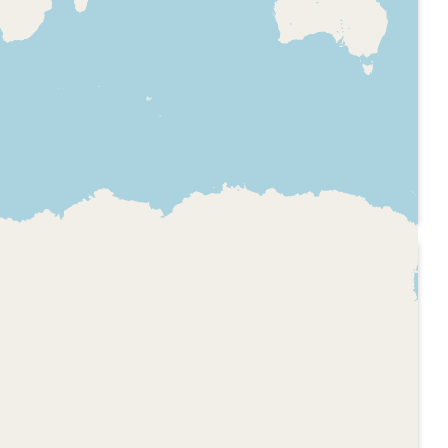
 - Premios
los 35
 2007
Repàs a la llista d'èxits
 de la
de l'emissora.
ock Tokio
atiu del
2007-05-16
 - OT
RAC 1 - L'Espanyol
juga a RAC1
programa,
Transmissió , des del
, sumari de
Hampden Park de
relacionats
Glasgow, de la final de
la copa de la UEFA de
peración
futbol masculí entre el