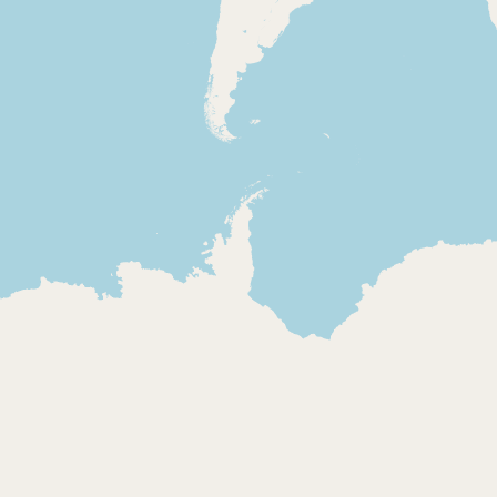
Missatge
Principales
institucional del
Principales
President de la
Presentació
Generalitat
banda de r
Missatge de cap d'any
Hotel i indic
del president de la
programa
Generalitat José
Montilla des de la
comissaria dels
mossos d'esquadra de
Vilanova i la Geltrú.
2007
2007-01
Rock & Gol - El show
Cadena 100
de Abellán
Radio
Fragment d'una cançó
Careta del 
cantada per la
presentació
periodista esportiva
continguts 
Gemma Santos.
amb el programa
televisiu O