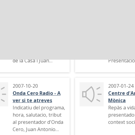
2007
2007-03-23
Cadena SER - El
Onda Cero 
larguero
Gomaesp
Fragments de les
Careta cant
entrevistes als
primers min
periodistes José Ángel
programa.
de la Casa i Juan
Presentació
Manuel Gozalo que
comentaris
eren pre jubilats de
viatge a Sev
TVE i RNE.
Setmana Sa
2007-10-20
2007-01-24
Onda Cero Radio - A
Centre d'A
ver si te atreves
Mònica
Indicatiu del programa,
Repàs a vid
hora, salutacio, tribut
presentador
al presentador d'Onda
context soci
Cero, Juan Antonio