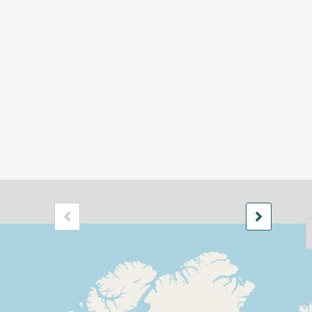
rsos
P
Pàgina
de 13
2007
2007