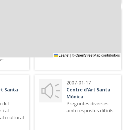
2007
Radio -
Punto Radio -
uma
Protagonistas
ada i
Crítiques al periodista
uts del
Federico Jiménez
Losantos i a la COPE.
Leaflet
|
©
OpenStreetMap
contributors
,
 sobre un
illa per
nta.
2007-01-17
rt Santa
Centre d'Art Santa
Mònica
a del
Preguntes diverses
 i al
amb respostes difícils.
al i cultural