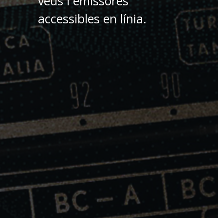
veus i emissores
accessibles en línia.