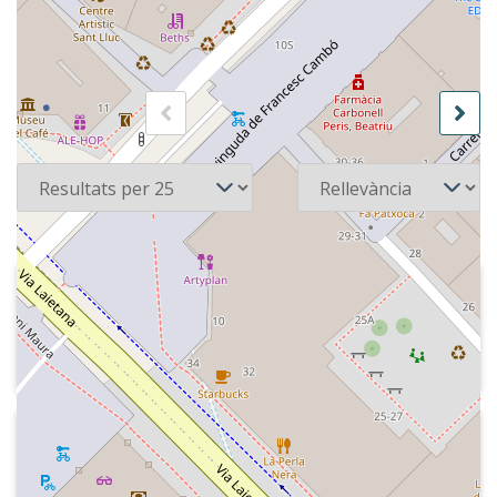
60 recursos
Pàgina
de 3
Per pàgina
Ordena
2002
Kiss FM
Indicatiu "La música que te enamorará".
2015-09
Kiss FM - Las mañanas Kiss
Promoció del programa