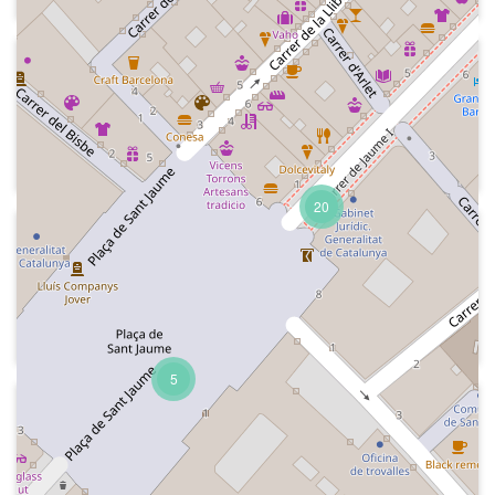
2021
Kiss FM
Indicatiu de l' emissora "la energía de
los 80"
20
2020
Kiss FM
Indicatiu i dóna pas a "Kiss FM noticias"
amb Jorge Quiroga
5
2019
Kiss FM
Dos indicatius de l'emissora