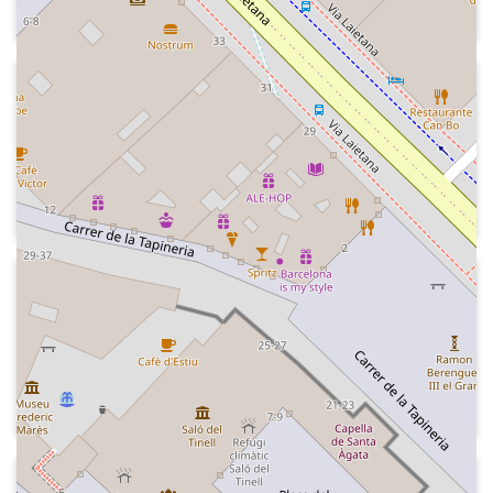
2020-01-01
Kiss FM
Inici del programa especial de cap d'any
amb el desig de feliç any 2020 i un tema
musical
2025-09-01
Kiss FM - Las mañanas Kiss
Careta, hora i primers minuts de l'inici
de la temporada 2025-2026. Diàleg dels
presentadors i tema musical
2018-01-19