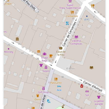
2016-09
Kiss FM
Careta de sortida de les notícies, amb la
presentació d'Ismael Arranz, i indicatiu
de la ràdio
2016-01
Kiss FM
Indicatiu de l'emissora i dóna pas a les
notícies amb Alejandra Martínez
2016
Kiss FM
Indicatiu de l' emissora "Vive la música"