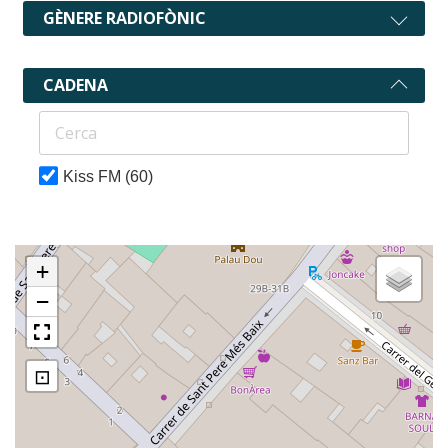
GÈNERE RADIOFÒNIC
CADENA
Kiss FM
(60)
+
−
⊡