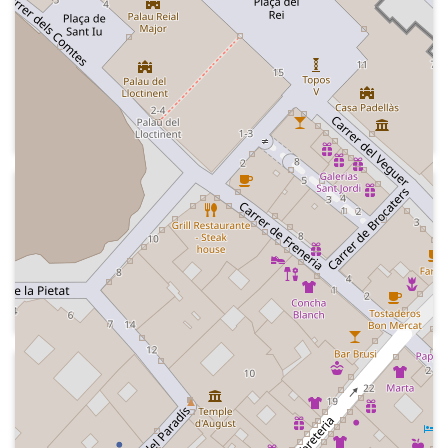
Kiss FM - Las mañanas Kiss
Secció "El ranquing de cinco twits de
famosos", amb un recull de
publicacions a la xarxa Twitter
(posteriorment X) de persones
populars en aquell moment
2017-10-30
Kiss FM - Las mañanas Kiss
Secció "El manual de la señorita Kiss",
comentari sobre els influenciadors i el
tema com ser l'altra (l'amant)
2022-04-13
Kiss FM
Indicatiu dels 20 anys de l'emissora