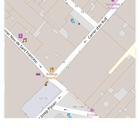
Kiss FM
Indicatiu de la ràio "Alégrate el dia",
hora, dona pas a les notíces amb Sara
Ramos
2012-04
Kiss FM
Indicatiu dels 10 anys de l'emissora
2011
Kiss FM
Indicatius de l'emissora
2011