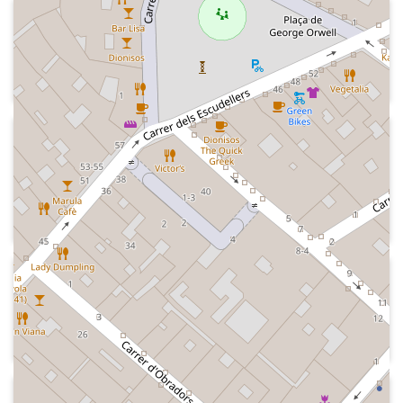
2014
Kiss FM
Indicatiu de l 'emissora "Vive la música"
2014
Kiss FM
Indicatiu de la ràdio i notícies amb Alba
Novoa
2014
Kiss FM - Las mañanas Kiss
Indicatiu del programa
2013