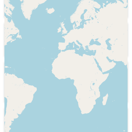
Publicitat del vi Porto Royal
1932
Ràdio Associació de Catalunya
Publicitat cantada de la sastreria El Faro
1932
Ràdio Associació de Catalunya
Cançó publicitària de la colònia Varón
Dandy
1933
Ràdio Associació de Catalunya
Publicitat de Sastreria Arbiol, del carrer