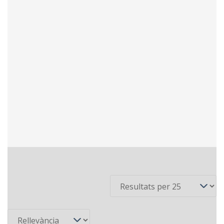
18 recursos
Per pàgina
Ordena