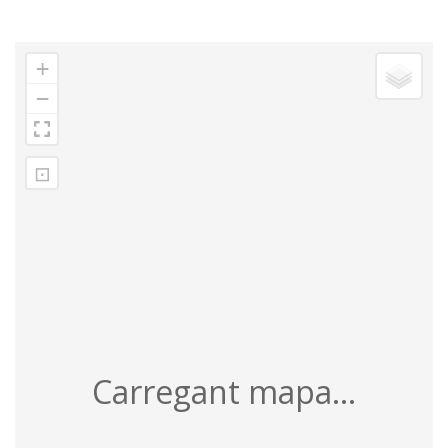
+
−
⊡
Carregant mapa...