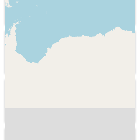
Hospital, 91 de Barcelona. Interpretada
a ritme de pasdoble.
1933
Ràdio Associació de Catalunya
Publicitat de Cerebrino Mandri cantada
a ritme de sardana
1934
Ràdio Associació de Catalunya
Cançó publicitària, interpretada com un
marxa, del Cacaolat.
1933