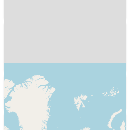
Publicitat dels productes de bellesa
Risler
1933
Ràdio Associació de Catalunya
Publicitat cantada del llapis Termosán,
basat en la melodia de la cançó Baixant
de la Font del Gat"
1933
Ràdio Associació de Catalunya
Publicitat de la crema Nievina
1933
Ràdio Associació de Catalunya