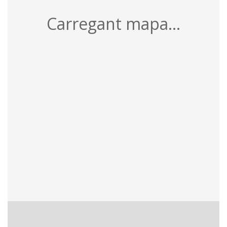
Carregant mapa...
8 recursos
Per pàgina