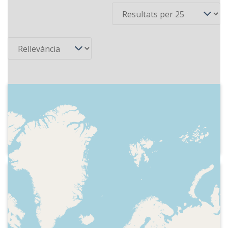
Ordena
2000
RKOR - Només música
Identificació de la programació de nit i
indicatiu de l'emissora
1995
RKOR
Identificació i freqüències d'emissió de
la cadena