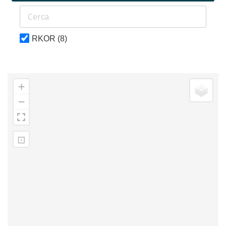
RKOR
(8)
+
−
⊡