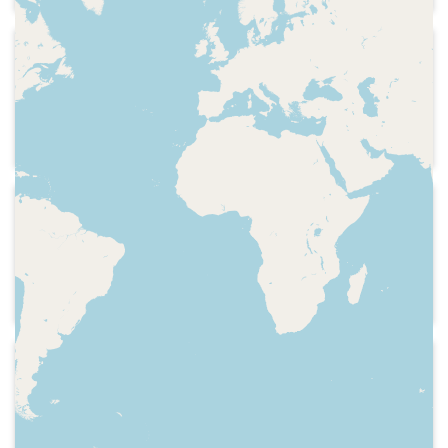
2001
RKOR Sant Celoni
Indicatiu de l'emissora i freqüència
d'emissió a Sant Celoni
1995
RKOR - Radio Hits
Identificació del programa i indicatiu de
l'emissora
1997-01
RKOR
Indicatiu de l'emissora emetent a la
banda digital de radiodifusió DAB