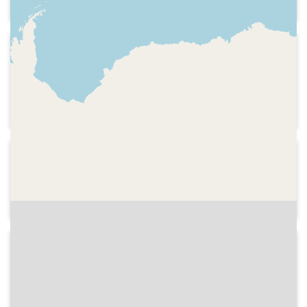
1997-03
RKOR Ràdio Berga
Indicatiu de la informació esportiva de
l'esmissora
1997-03
RKOR Ràdio Berga
Dos indicatius de l'emissora, als 95.7 FM
1997-03
RKOR Ràdio Berga
Indicatiu de l'emissora als 95.7 FM