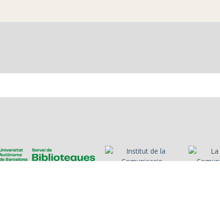
sintonia de La Xarxa i
Fragment de 
careta del programa.
la primera e
Data, freqüència de
programa s
l'emissora i sumari
història del
informatiu en temps
d'Alcanar.
de confinament degut
a la pandèmia de la
Sintonia, t
Covid-19.
programa i 
sobre el qu
escoltar amb la
llicendiada
Fibla. La Ca
O'Connor.
es
Presentadors/es
Programes
Anys
Cerca
Històries de la ràdio
Col·
nosa