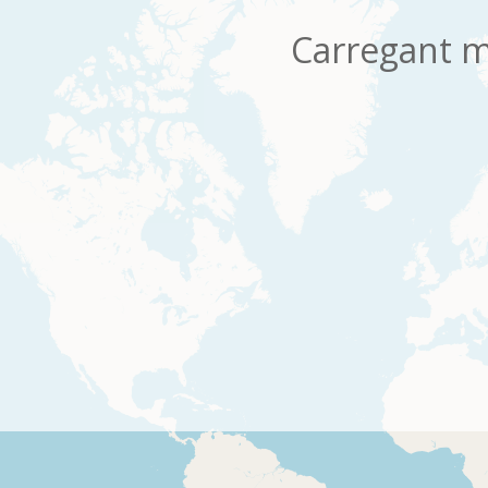
Carregant m
os
Per pàgina