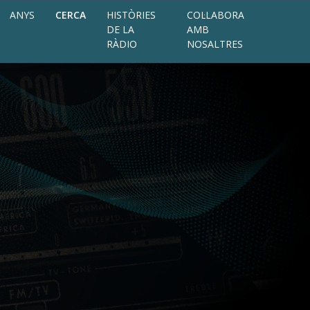
ANYS
CERCA
HISTÒRIES
COL·LABORA
DE LA
AMB
RÀDIO
NOSALTRES