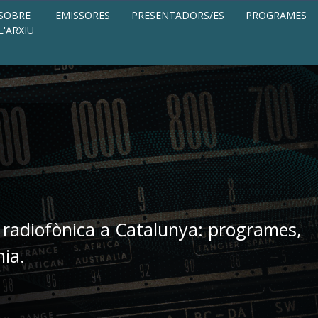
SOBRE
EMISSORES
PRESENTADORS/ES
PROGRAMES
L'ARXIU
 radiofònica a Catalunya: programes,
nia.