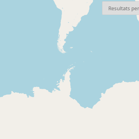
2025-07-02
2023-10-20
Alcanar Ràdio -
Alcanar Ràd
Contrapunt
XarxaEbre
Careta, presentació del
Presentació
programa sobre el
programa s
món de la sardana.
socials de l
Comentari sobre els
l'Ebre. Espa
títols de les sardanes.
la cultura, 
el col·labora
presentació
invitada
2020-04-01
2010-02-01
Alcanar Ràdio -
Alcanar Ràd
Alcanar dia a dia
sombra d'
Senyals horaris,
taronger