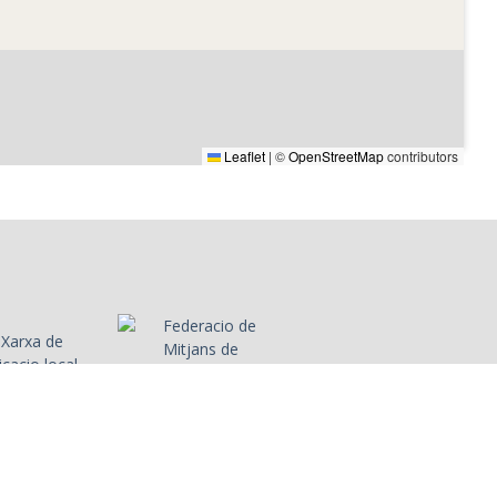
l'inici de
Entrevista a Remei
dició del
Alfara sobre els inicis
obre la
de Radio Alcanar, de la
 municipi
Cadena de Emisoras
Sindicales.
Leaflet
|
©
OpenStreetMap
contributors
ema del
diàleg
e es podrà
 Helena
sa
labora amb
ltres