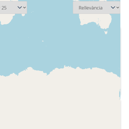
2025-01-17
io -
Alcanar Ràdio - Allò
que el vent ens va
 del
deixar
obre temes
Inici del primer
es Terres de
programa de la sèrie
i dedicat a
dedicat a cançons i
diàleg amb
música de cinema.
dor i
Presentació, contingut
 de la
que s'oferirà amb el
telèfon de contacte par
2019-11-21
participar-hi i tema
io - A la
Alcanar Ràdio -
musical
un
Records en blanc i
negre