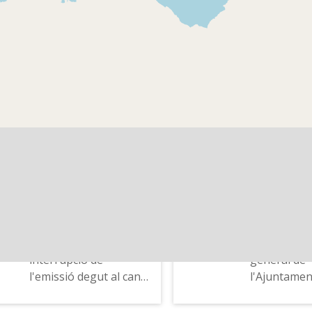
Radio Peninsular de
Radio Peni
Barcelona - A toda
Barcelona 
radio
radio
Esment als integrants
Esment a un
de la tertúlia del
l'equip del
programa, hora i
identificació del
programa i de
l'emissora
1980-12-12
1978-01
Radio Peninsular de
Radio Peni
Barcelona - A toda
Barcelona 
radio
radio
Promoció "La medicina
Entrevista 
a debate", avís de la
Baulies, sec
interrupció de
general de
l'emissió degut al canvi
l'Ajuntamen
de transmissor i de
Barcelona, 
freqüència, que serà
transport, l