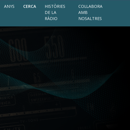
ANYS
CERCA
HISTÒRIES
COL·LABORA
DE LA
AMB
RÀDIO
NOSALTRES