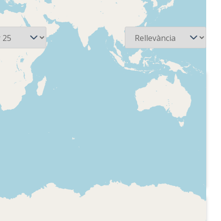
Ordena
1979-06-28
nsular de
Radio Peninsular de
- A toda
Barcelona - A toda
radio
 del
Conversa amb un
entevista a
segrestador d'un
rno Galván
atracament a una
Socialista
entitat bancària
s dies
l'assasinat
l carrer
1976-10
Madrid