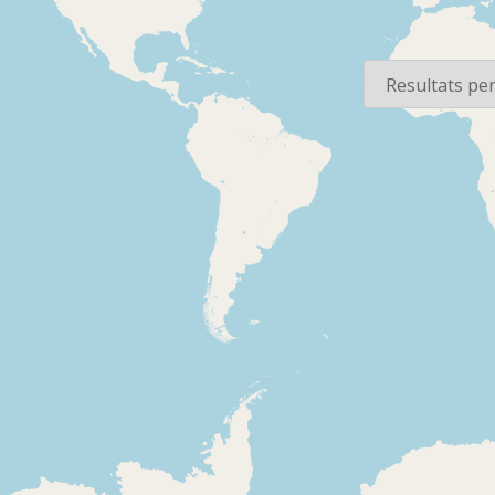
os
Per pàgina
1999-09
1977-01-28
Onda Cero Radio - A
Radio Peni
toda radio
Barcelona 
Indiactiu de la ràdio,
radio
careta, inici del
Identificació
programa i notícia
programa i 
d'un accident a una
Enrique Tie
tenda de mobles de
del Partido 
Sevilla.
Popular poc
després de 
d'advocats a
1976
1976
Atocha de 