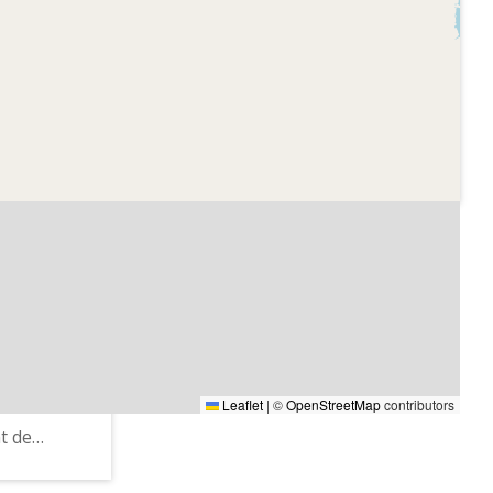
nsular de
Radio Peninsular de
- A toda
Barcelona - A toda
radio
a part de
Identificació del
 programa
programa
nsular de
- A toda
a Jorge
retari
Leaflet
|
©
OpenStreetMap
contributors
t de
sobre el
a sanitat i