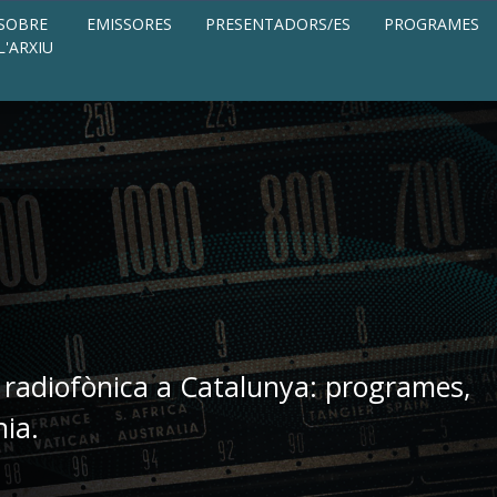
SOBRE
EMISSORES
PRESENTADORS/ES
PROGRAMES
L'ARXIU
 radiofònica a Catalunya: programes,
nia.