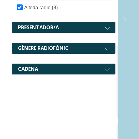
A toda radio
(8)
8 recurs
PRESENTADOR/A
GÈNERE RADIOFÒNIC
CADENA