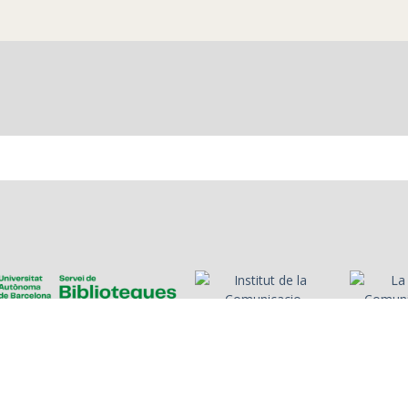
Guanyadors de
Elogi de Ca
l'Euromillones.
fet pel perio
presentado
Diumenjó.
es
Presentadors/es
Programes
Anys
Cerca
Històries de la ràdio
Col·
nosa