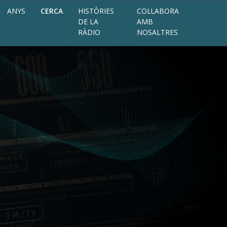
ANYS
CERCA
HISTÒRIES
COL·LABORA
DE LA
AMB
RÀDIO
NOSALTRES