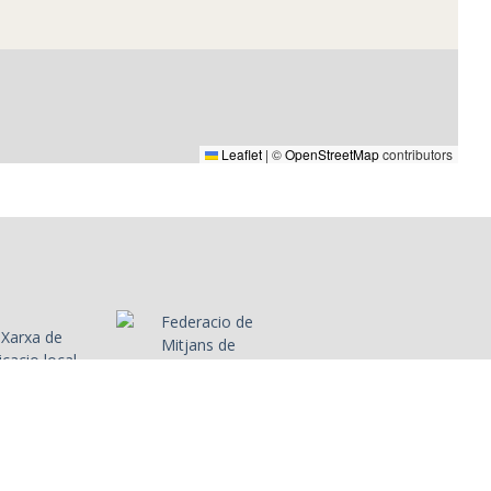
rles Mesa
dista i
r Daniel
Leaflet
|
©
OpenStreetMap
contributors
labora amb
ltres