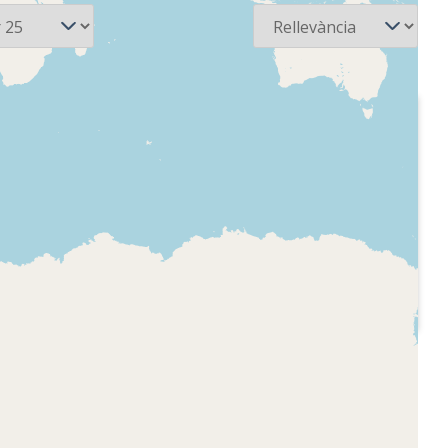
2012-07-03
onal de
Radio Nacional de
fectos
España - Afectos
matinales
cada a la
Indicatiu del programa,
La serie
l'estiu, indicatiu del
entrevistas
programa, equip, les
unset, el
vacances de Queralt
Sálvame"
Flotats, invitació a
o, Bárbara
l'audiència a participar,
n Sabina,
trucades de l'audiència
de familia"
sobre festes
onal de
"Telediario"
celebrades
celona -
tinales