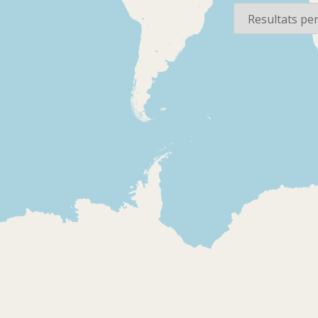
2010-08-06
2012-06-19
Radio Nacional de
Radio Naci
España - Afectos
España - A
matinales
matinales
Salutació a un oïdor,
Sección dedi
participació de
televisión. 
l'audiència en el
"Fama", les 
concurs musical del
d'Eduardo P
programa. Promoció
programa "
del programa "En
de Telecinc
primera persona".
Rey, Joaquí
2008-01-27
2008-01-27
Indicatiu del programa
"Me cambio 
Radio Nacional de
Radio Naci
i invitació a participar
de Cuatro, 
España Barcelona -
España Bar
per acabar una frase.
de TVE
Afectos matinales
Afectos ma