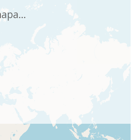
apa...
Ordena