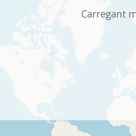
Carregant m
os
Per pàgina