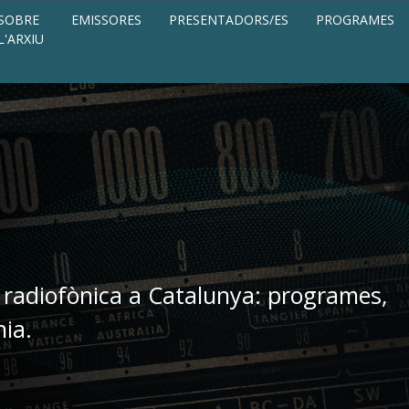
SOBRE
EMISSORES
PRESENTADORS/ES
PROGRAMES
L'ARXIU
 radiofònica a Catalunya: programes,
nia.