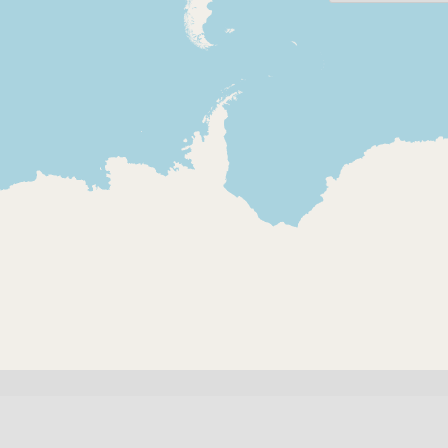
2021-05-25
2019-02-04
La Plana Ràdio - Al
Ràdio Jove
dia Terres de l'Ebre
Masdenverg
Entrevista a Pilar
Terres de l
Cugat, directora de
Fragment de
Catalunya Música
primera emi
informatiu 
emès per R
Joventut de
Masdenverg
Plana Ràdio
Bàrbara, Rà
de Deltebre
Tortosa i L
de L'Ametlla
Objectius de