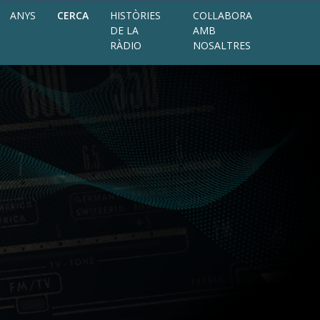
ANYS
CERCA
HISTÒRIES
COL·LABORA
DE LA
AMB
RÀDIO
NOSALTRES