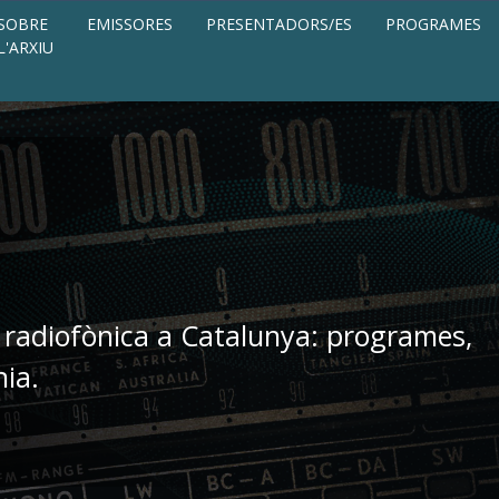
SOBRE
EMISSORES
PRESENTADORS/ES
PROGRAMES
L'ARXIU
 radiofònica a Catalunya: programes,
nia.