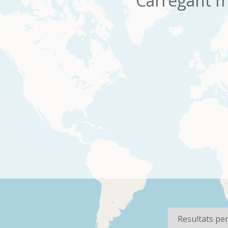
Carregant m
os
Per pàgina