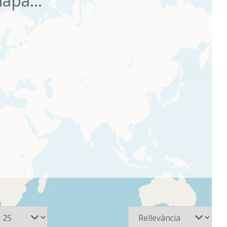
apa...
Ordena