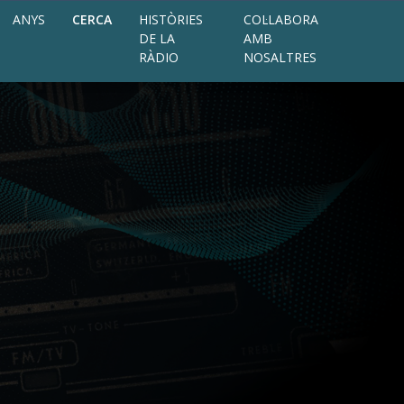
ANYS
CERCA
HISTÒRIES
COL·LABORA
DE LA
AMB
RÀDIO
NOSALTRES