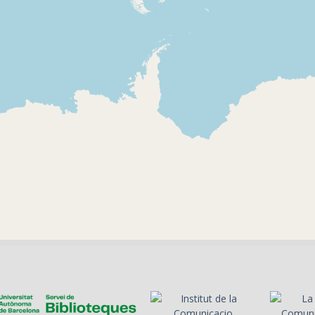
2003-08-23
2021-01-09
COM Ràdio - Alt
Ràdio Vilaf
voltatge
voltatge
Presentació de l'última
Identificaci
edició del programa
l'emissora,
dedicat al rock i d'un
del program
tema musical
bon any, te
del 2020