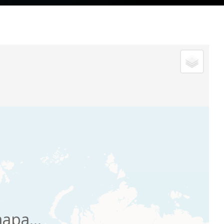
apa...