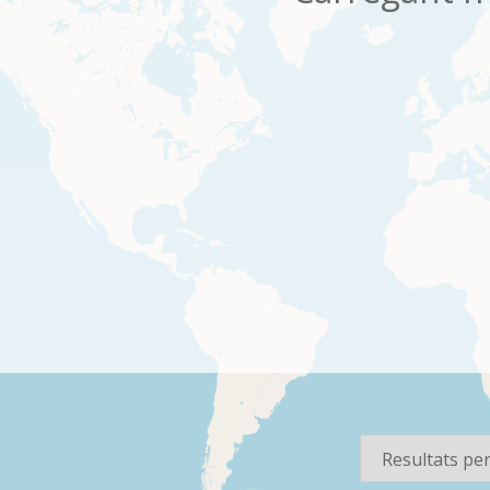
os
Per pàgina