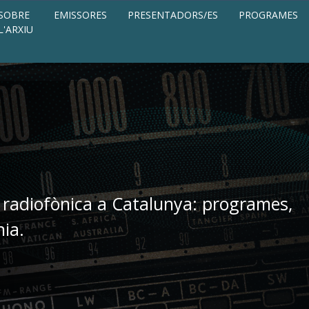
SOBRE
EMISSORES
PRESENTADORS/ES
PROGRAMES
L'ARXIU
 radiofònica a Catalunya: programes,
nia.