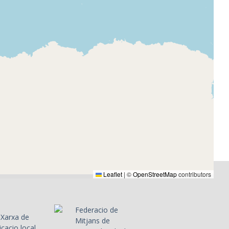
ranca - Alt
ó de
 presentació
a, desig de
ma musical
Leaflet
|
©
OpenStreetMap
contributors