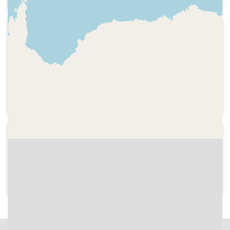
concerts de Radio 3 Extra, nou disc
d'Andrea Motis i tema musical.
Comentari, indicatiu del programa i
1994-02-09
trucada d'una oïdora.
Ràdio 4 - Amics i coneguts
Transmissió des de l'escola Estalella
Graells de Vilafranca del Penedès del
contacte amb l'estació científica a
l'Antàrtida fet pels alumnes del mestre
Joan Boada i d'altres escoles.
1994-02-09
Ràdio 4 - Amics i coneguts
Inici de la segona hora amb la
presentació d'un tema musical.