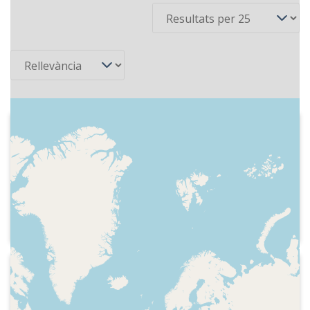
Ordena
2014-11-08
Ràdio 4 - Amics i coneguts
Indicatiu de la ràdio, hora, el desordre
del programa, els continguts de l'hora,
conversa amb Paula Calvo sobre els
animals de companyia, recomanació
d'un llibre, entrevista a Juan Carlos
Ortega i Xavier Sardà, que presenten
l'obra de teatre “El montaje”
2015-12-06
Ràdio 4 - Amics i coneguts
Presentació, careta del programa,