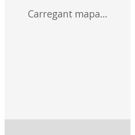
Carregant mapa...
6 recursos
Per pàgina