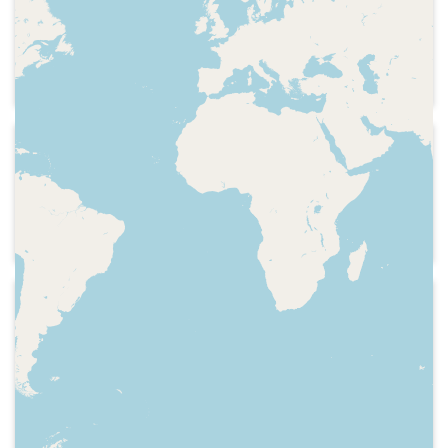
equip, formes de participar al
programa, sumari de continguts, hora,
resum del "karaoke" del programa
(acaba amb un tasngo cantat pel tècnic
de so de RNE Santiago García), nadala
2016-09-03
Ràdio 4 - Amics i coneguts
Presentació, careta del programa,
sumari de continguts, tema musical
2017-04-08
Ràdio 4 - Amics i coneguts
Hora, presència de Ràdio 4 a Internet,
festival Castell de Perelada, secció
"Delicatessen": recull d'aniversaris de
músics,efemèrides de la setmana,