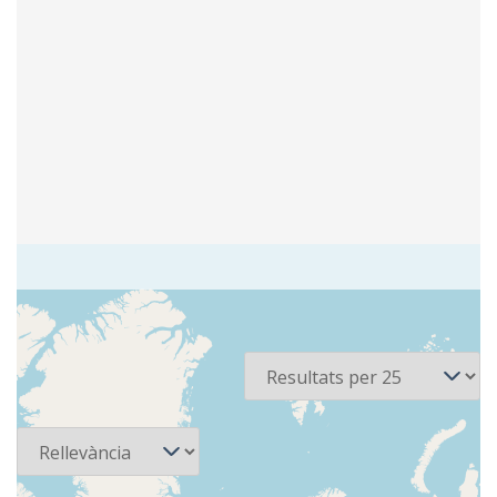
2 recursos
Per pàgina
Ordena