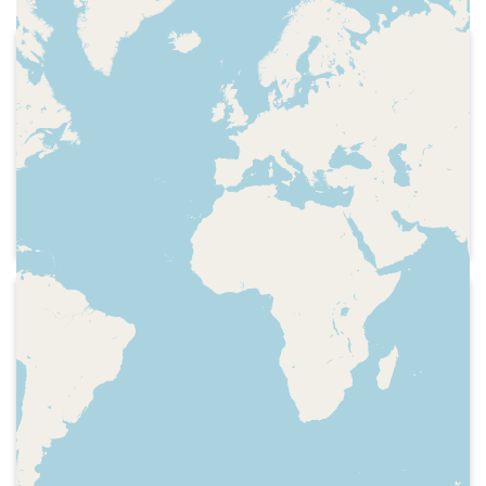
1999-04-29
Ràdio Girona 2 - Ara Girona (Ràdio
Girona)
Entrevista a Miquel Górriz i Rafaelito
Salazar, membres del grup Ai, ai, ai de
rumba catalana. Parlen del disc "Esperit
de vi" i de l'actuació a l'endemà a
Figueres
1997-02
Ràdio Girona 2 - Ara Girona (Ràdio
Girona)
Indicatiu del programa, hora, secció "Els
llibres" amb una entrevista a la
periodista i escriptora Maruja Torres.
Hi participa Miquel Girona.