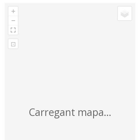
+
−
⊡
Carregant mapa...