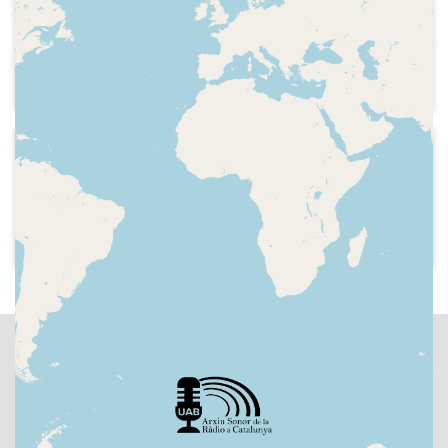
1986
Cadena SER - Así es la vida
Conversa amb un toxicòman
1986-12
Cadena SER - Así es la vida
Avís que seguidament una vident dirà el
número de la rifa que tocarà