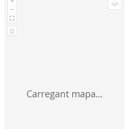
+
−
⊡
Carregant mapa...