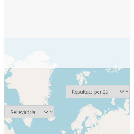
2 recursos
Per pàgina
Ordena