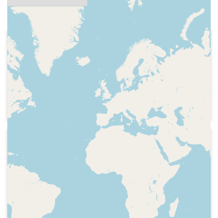
2026-02-02
Catalunya Música - Assaig general
Entrevista a Xavier Solà, que començarà
a presentar el programa "Fixa't com
sona: edició clàssics", a Catalunya
Música
2018-02-13
Catalunya Música - Assaig general
Careta del programa, presentació,
sumari, equip, indicatiu, els orígens de
la ràdio a Catalunya, amb Rosa
Franquet, catedràtica de comunicació
audiovisual a la Universitat Autònoma