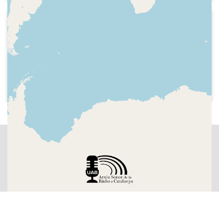
de Barcelona, i el periodista Enric
Frigola
1999-11-25
Catalunya Música - Assaig general
«La dansa», amb informació sobre
l'actuació del ballarí cubà Carlos Acosta
a Terrassa amb la seva companyia
Acosta Danza. Entrevista a Carlos
Acosta.