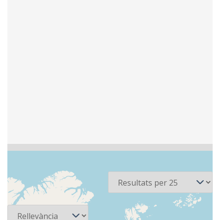
3 recursos
Per pàgina
Ordena