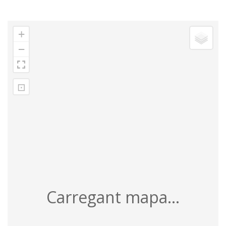
+
−
⊡
Carregant mapa...