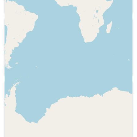
tema musical i informació de
l'espectacle del Teatre Malic de
Barcelona
1991-12-12
Ràdio 4 - Atxanta la mui
Indicatiu de la ràdio, frase, indicatiu del
programa, presentació, careta, espai
dedicat al repàs dels festivals musicals
de l'any i a alguns concerts.
Tema musical, comentari del tema que
s'ha escoltat, cronologia d'alguns
1991-10-03
festivals, comentaris i temes musicals
Ràdio 4 - Atxanta la mui
Primera edició del programa.
Indicatiu de la ràdio, fragment literari,
explicació del que oferirà el programa,
repàs a l'actualitat cultural de la
setmana amb informació del Mercat de