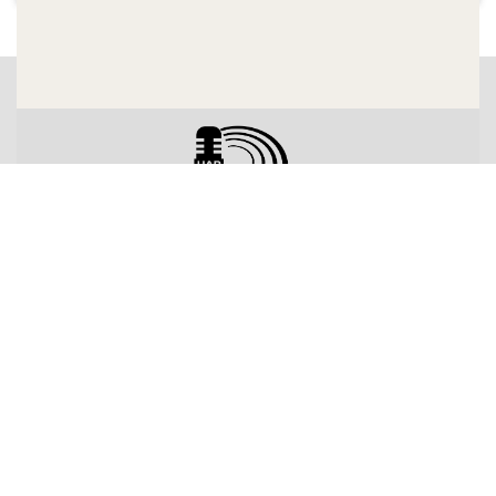
Música Viva de Vic (declaració de Xavier
Mecadal) i l'actuació de Mecano, a
Barcelona