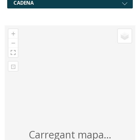
CADENA
+
−
⊡
Carregant mapa...