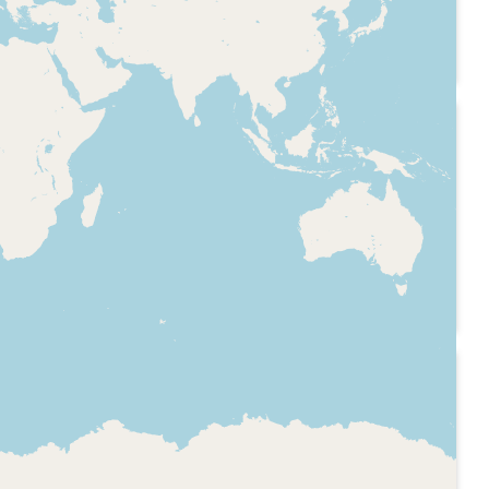
dels reis
des de Katmandú, del
uan Carlos
segon dia de la visita
ailàndia
dels reis d'Espanya
Juan Carlos I i Sofia al
Nepal
2019-12-03
Ràdio -
Catalunya Ràdio -
nit
Catalunya nit
del Líban.
Reportatge i contacte
t islàmica
amb la periodista Txell
 l'Ashura,
Freixas, que està a
at
Santiago de Xile, sobre
nt
què hi ha darrere de
er als
l'ultima revolució
ciutadana que va
1992-04-10
començar per
Ràdio -
Catalunya Ràdio -
l'augment de preu del
nit
Catalunya nit
bitllet de metro, i que
igua entre
El Pla de convergència
va acabar amb el
epública
econòmica d'Espanya