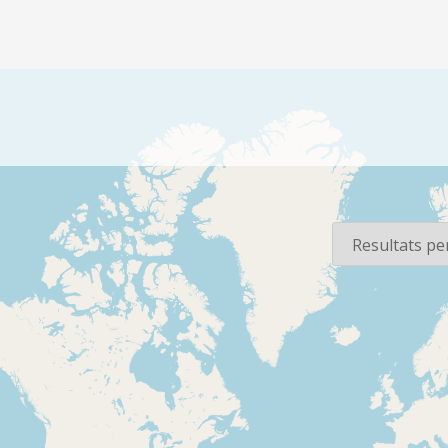
sos
Per pàgina
1987-11-19
1987-11-18
Catalunya Ràdio -
Catalunya 
Catalunya nit
Catalunya 
Hora, identificació del
Hora, infor
programa, informació,
de Bangkok, 