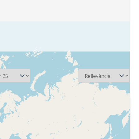
Ordena
1987-11-24
Ràdio -
Catalunya Ràdio -
nit
Catalunya nit
mació, des
Hora, identificació del
de l'inici
programa, informació,