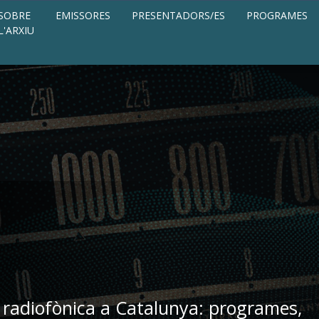
SOBRE
EMISSORES
PRESENTADORS/ES
PROGRAMES
L'ARXIU
 radiofònica a Catalunya: programes,