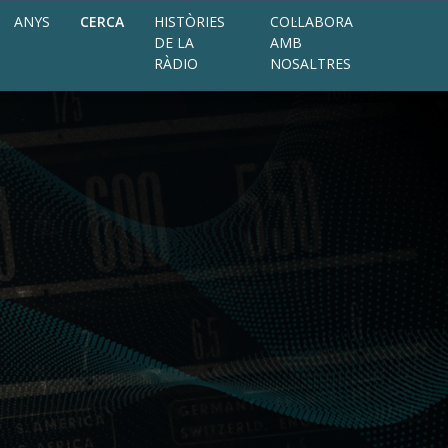
ANYS
CERCA
HISTÒRIES
COL·LABORA
DE LA
AMB
RÀDIO
NOSALTRES