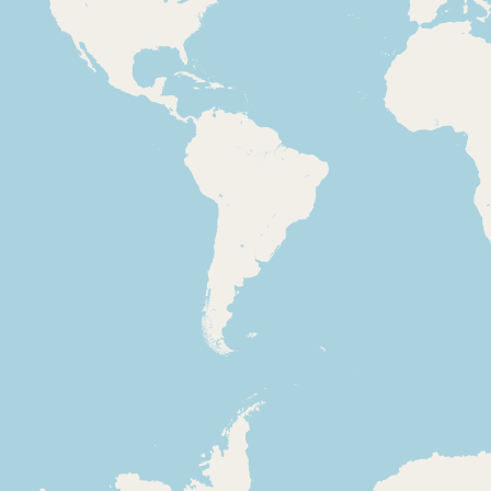
des de Bangkok, del
de la visita 
segon dia de la visita
d'Espanya J
dels reis d'Espanya
I i Sofia a T
Juan Carlos I i Sofia a
Tailàndia
2025-09-01
2018-09-20
Catalunya Ràdio -
Catalunya 
Catalunya nit
Catalunya 
Inici del primer
Crònica des 
programa de la
La comunita
temporada 2025-2026.
celebra avui
Reunió del president
una festivit
de la Generalitat
especialme
Salvador Illa amb
important p
l'expresident Carles
xïïtes.
2025-02-14
2024-05
Puigdemont a
Catalunya Ràdio -
Catalunya 
Bèlgica.Resum
Catalunya nit
Catalunya 
informatiu de les veus i
Hora, data, indicatiu
Crisi de l'a
titulars del dia. Hora,
del programa, avenç
Haití i la R