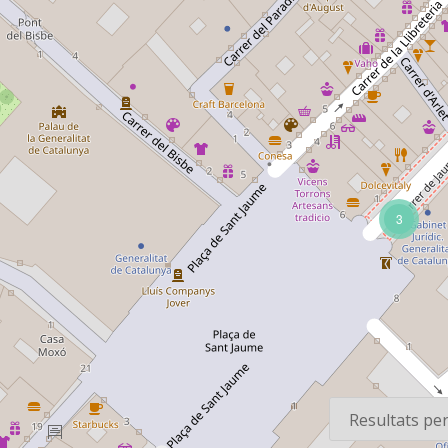
3
os
Per pàgina