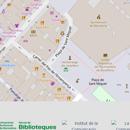
1989
1989-07-10
Ràdio Associació RAC
Ràdio Asso
105 - Clàxon
105 - Clàxo
Promoció del
Jordi Basté
programa
telefònicam
erròniament
programa i 
fitxatge d'A
com a nou 
de l'Espany