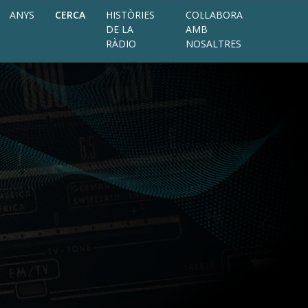
ANYS
CERCA
HISTÒRIES
COL·LABORA
DE LA
AMB
RÀDIO
NOSALTRES