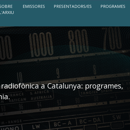
SOBRE
EMISSORES
PRESENTADORS/ES
PROGRAMES
L'ARXIU
 radiofònica a Catalunya: programes,
nia.