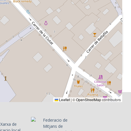
1986-11
ciació RAC
Ràdio Associació RAC
n
105 - Clàxon
 entra
Careta del programa
ent,
, al
informa del
llan Harris
entrenador
ol
Leaflet
|
©
OpenStreetMap
contributors