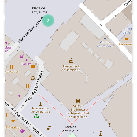
Gorka Zumeta
2
2017-02-15
Radio Nacional de España - Gente
despierta
Indicatiu del programa, hora,
introducció de la secció de Pancho
Verona que presenta un disc de Sabina.
2013-11-13
Radio Nacional de España - Gente
despierta
Hora, diàleg amb Pepa Sastre sobre
saber xiular, esment a un comentari
sobre ella, avenç informatiu: beques
Erasmus, sentència de l'enfonsament