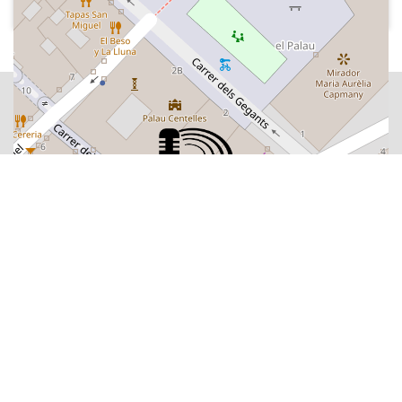
del Prestige, tifó a Filipines.