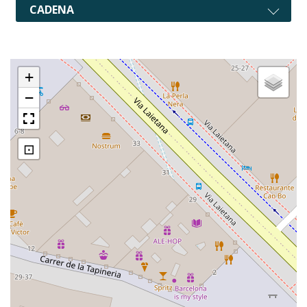
CADENA
+
−
⊡