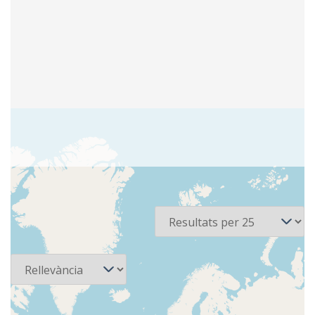
2 recursos
Per pàgina
Ordena