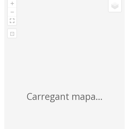
+
−
⊡
Carregant mapa...