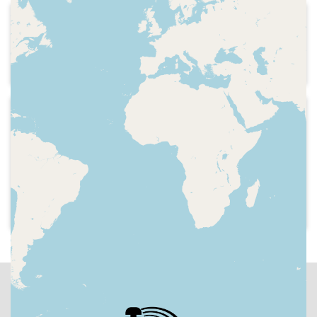
2006-11
COM Ràdio - Hat trick
Promoció del programa
2006-01
COM Ràdio - Hat trick
Resum esportiu de l'any 2005,
Presentació i sumari de continguts.
Com va anar l'any per al Futbol Club
Barcelona