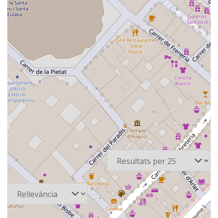
2 recursos
Per pàgina
Ordena