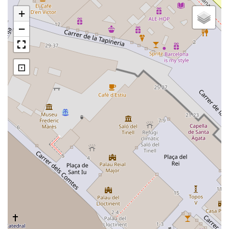
+
−
⊡