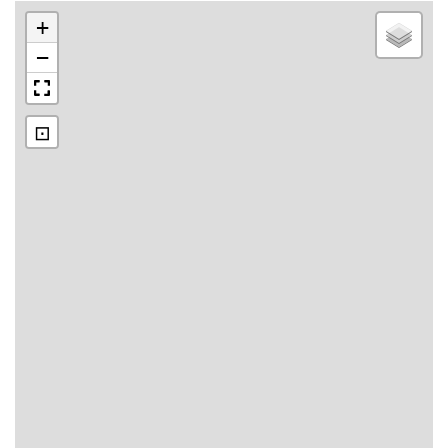
+
−
⊡