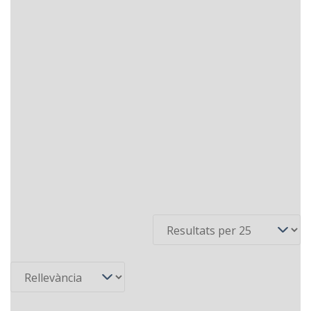
4 recursos
Per pàgina
Ordena