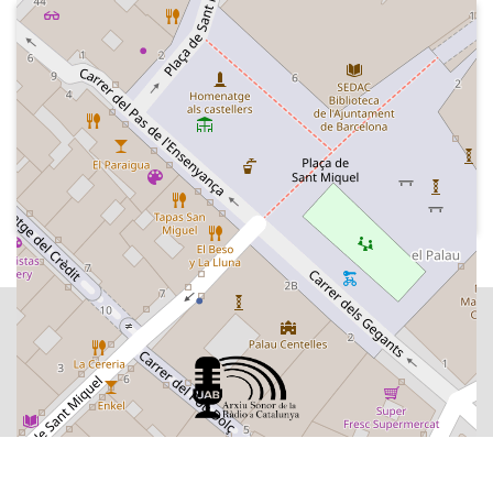
2007
Centre d'Art Santa Mònica - Rebeca.
Pasión de becas
Tres fragments de l'obra.
El protagonista està al límit.
La Torre Agbar.
L'accident.