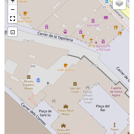
+
−
⊡