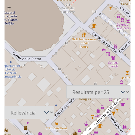
3 recursos
Per pàgina
Ordena