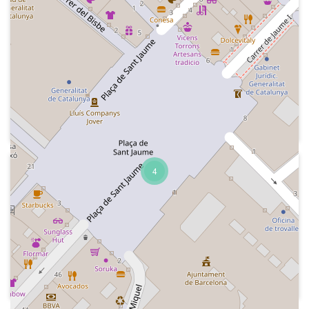
2006-05-10
Centre d'Art Santa Mònica - Rebeca.
Pasión de becas
Resum del capítol anterior. L'artista
Antoni Abad segueix a la Torre AGBAR
després que no li donessin una beca. Al
peu de la torre hi ha uns alumnes de
l'Escola Massana
2006-05
4
Centre d'Art Santa Mònica - Rebeca.
Pasión de becas
Resum del capítol anterior. El Conseller
de Cultura Ferran Mascarell decideix
que els Mossos d'Esquadra detinguin
l'artista Antoni Abad a la Torre AGBAR
de Barcelona . Cançó original del serial