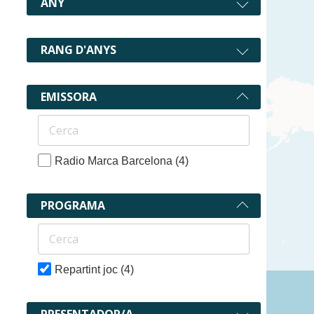
ANY
RANG D'ANYS
EMISSORA
Radio Marca Barcelona
(4)
PROGRAMA
Repartint joc
(4)
4 recurs
PRESENTADOR/A