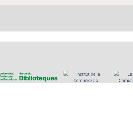
del Futbol Club
La importància del
Barcelona,
crac: Ronaldinho.
benvinguda,
reproducció dels gols
del partit de la
Supercopa d'Espanya
entre el Futbol Club
Barcelona i l'Athletic
Club. Comentaris del
partit
es
Presentadors/es
Programes
Anys
Cerca
Històries de la ràdio
Col·
nosa