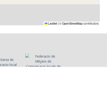
Leaflet
|
©
OpenStreetMap
contributors
labora amb
ltres