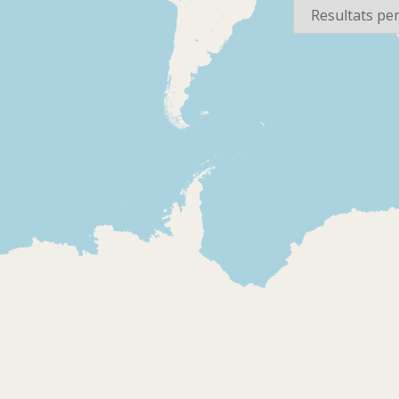
2026-01-08
2018-04-09
Radio Marca
Radio Mar
Barcelona - Repartint
Barcelona 
joc
joc
Indicatiu de la ràdio,
Secció "El
publicitat, promoció
desinforma
del programa
d'esports":
"Marcador Catalunya",
sobre les al
publicitat, promoció de
properes a
"Serie adictos",
d'Edu Munta
publicitat, promoció de
imitacions 
2008
"Padelona" (veu Enric
repassant l'
Radio Marca
Bayón), indicatiu de la
esportiva
Barcelona - Repartint
ràdio . Sintonia, himne
joc