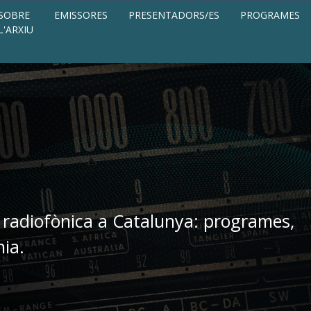
SOBRE
EMISSORES
PRESENTADORS/ES
PROGRAMES
L'ARXIU
 radiofònica a Catalunya: programes,
nia.