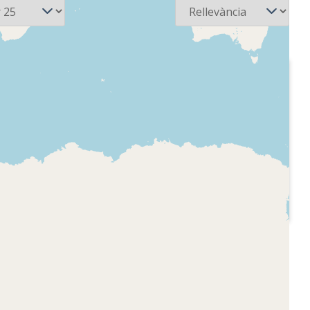
2019-01-31
ca
Radio Marca
- Repartint
Barcelona - Repartint
joc
Hora, entrevista a Mar
tiu
Arans sobre el primer
 comentari
torneig Padel'Ante
èrgies,
amb finalitat benèfica
ctuacions
per ajudar als infants
nte i
de República
diverses
Dominicana
actualitat