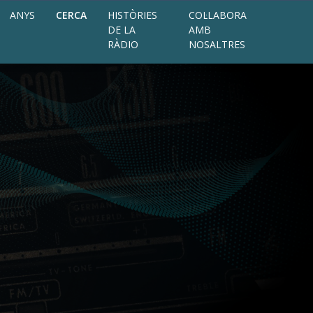
ANYS
CERCA
HISTÒRIES
COL·LABORA
DE LA
AMB
RÀDIO
NOSALTRES