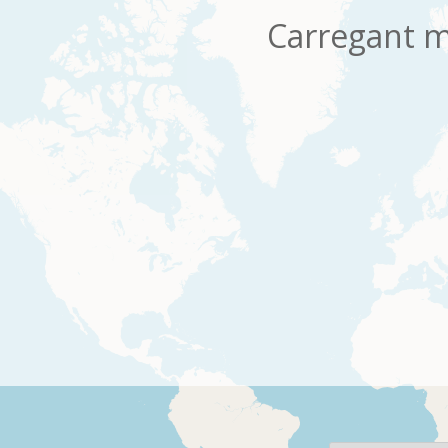
Carregant m
os
Per pàgina