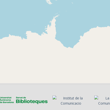
2000-12-16
1995-04-05
Ràdio 4 - Retalls
Ràdio 4 - R
Informació de
Promoció d
l'assassinat de
programa (
Francisco Cano,
Josep Lluís
regidor del Partido
Popular a
Viladecavalls, per la
banda ETA