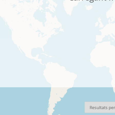
os
Per pàgina