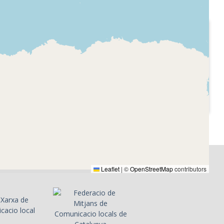
2001-12-22
etalls
Ràdio 4 - Retalls
el
Careta del programa
en veu de
(en veu de Josep Lluís
 Gonzále)
González), l'arribada
de l'euro, l'any
següent, i els canvis
que implica
Leaflet
|
©
OpenStreetMap
contributors