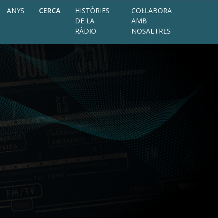
ANYS
CERCA
HISTÒRIES
COL·LABORA
DE LA
AMB
RÀDIO
NOSALTRES