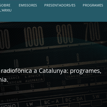
SOBRE
EMISSORES
PRESENTADORS/ES
PROGRAMES
L'ARXIU
 radiofònica a Catalunya: programes,
nia.