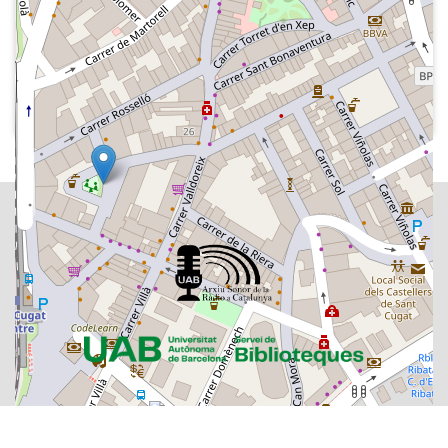
1984
Ràdio Sant Cugat (Tercer sector) -
Romàntics de mena
Veu de la careta del programa.