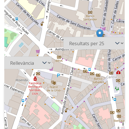
2 recursos
Per pàgina
Ordena
1984
Ràdio Sant Cugat (Tercer sector) -
Romàntics de mena
Careta del programa