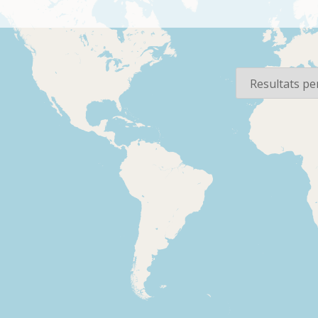
sos
Per pàgina
1978-07-11
1980-10-15
Ràdio 4 - Panorama
Ràdio 4
Informació de
Informació d
l'explossió d'un camió
per commem
de mercaderies
40 anys de 
perilloses, carregat de
del president de la
propilè liquat , davant
Generalitat 
del càmping 'Els Alfacs'
Companys i
biogràfique
1982-02-03
1977-09-11
Ràdio 4 - Els catalans
Ràdio 4