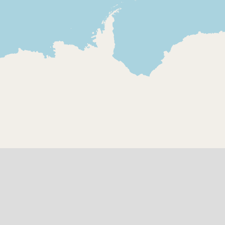
Presentació i
Transmissió
entrevista a l'escriptor
Diada Nacio
Pere Calders. S'hi parla
Catalunya, 
de la seva infància,
i periodístic
família, estudis i de la
faran.Conn
Guerra Civil espanyola
el Passeig d
monument d
Casanova
1980-02-21
1981-02-23
Ràdio 4 - Panorama
Ràdio 4 - 
(Ràdio 4)
(Ràdio 4)
Carteta del programa,
Final de la 
judici d'Atocha
edició de "
amb la info
situació al
dels Diputa
Madrid, a le
hores, desp