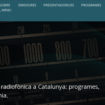
SOBRE
EMISSORES
PRESENTADORS/ES
PROGRAMES
L'ARXIU
 radiofònica a Catalunya: programes,
nia.