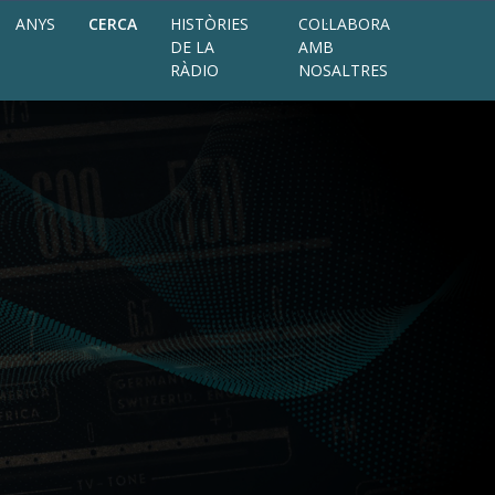
ANYS
CERCA
HISTÒRIES
COL·LABORA
DE LA
AMB
RÀDIO
NOSALTRES