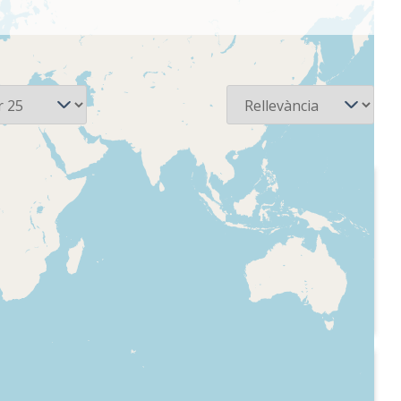
Ordena
1992
Ràdio 4 - Al vostre
e l'acte
gust
orar els
"El crim del salobrar",
l'assassinat
de Baltasar Porcel.
Lluís
 dades
s seves
1991-12
Radio Exterior de