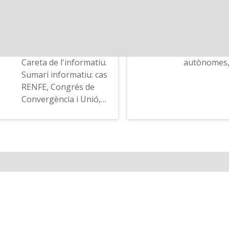
1992-01-12
1987-07-21
l'entrada a 
Radio Nacional de
Ràdio 4 - R
la Guàrdia Ci
España Barcelona -
Sumari: Mar
informació 
Les notícies del cap
d'investidur
Ministeri de
de setmana
comunitats
sobre l'inte
Careta de l'informatiu.
autònomes, 
d'estat milit
Sumari informatiu: cas
per Catalun
RENFE, Congrés de
Paraules de
Convergència i Unió,
de la Genera
etc.
Pujol sobre 
cop d'estat
la situació a 
Congrés de
de Madrid i 