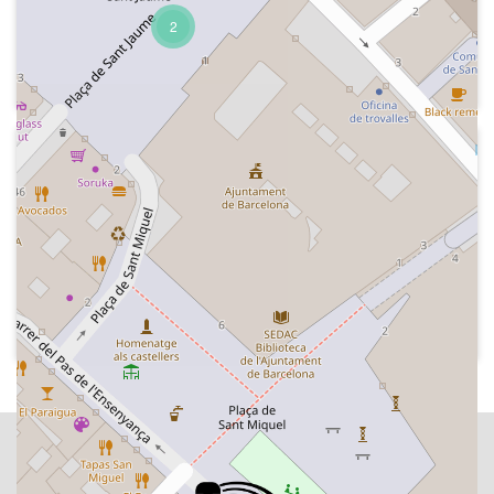
segle XX: el poeta Antonio Machado.
2
Opinions de Luis García Montero i José
Hierro.
Crèdits del programa.
2009-03-28
Radio Nacional de España -
Bienvenido a casa
El programa "Catalunya express" amb
una entrevista a Mariola Dinarès i Joan
Arenyes, sobre el premi Disc Català de
l'any atorgat al cantant Miquel Abras