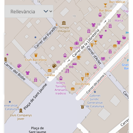
Ordena
2014-11-17
Radio Nacional de España - Fin de
siglo
Careta del programa i fragment d'una
entrevista al polític del Partitdo
Comunista de España, Santiago
Carrillo.
Crèdits del programa.
2014-02-16
Radio Nacional de España - Fin de
siglo
Careta del programa. Espanyols del