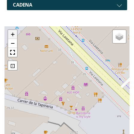
CADENA
+
−
⊡