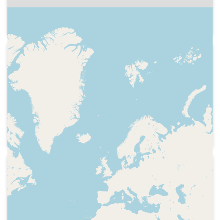
Generalitat Josep Tarradellas a
Catalunya
1984-01-04
Catalunya Ràdio - Fil directe
(Catalunya Ràdio)
Indicatiu de l'emissora, hora,
identificacio, careta del programa,
presentació, preguntes de Pilar
Armengol, Carles Cortada i de
l'audiència a Marta Ferrusola,
presidenta del Saló de la Infància i la
Joventut de Barcelona
1983-11-17
Catalunya Ràdio - Fil directe
(Catalunya Ràdio)
Careta del programa, presentació
preguntes a Josep Maria Francino,