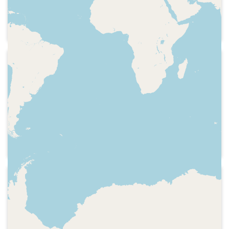
director de Catalunya Ràdio, del
periodista Francesc Vilariño i de
l'audiència per telèfon sobre el
finançament de l'emissora, la
progrmació, l'ús del castellà, etc.
1983-12
Catalunya Ràdio - Fil directe
(Catalunya Ràdio)
Hora, identificació del programa i
preguntes de l'audiència i de l'equip del
programa, sobre els serveis de neteja,
els contenidors d'escombaries i altres
temes, a Pau Verrié, Coordinador de
Serveis Municipals de l'Ajuntament de
Barcelona
1983-11
Catalunya Ràdio - Fil directe
(Catalunya Ràdio)
Hora, careta del programa,