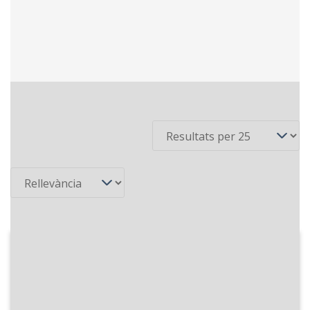
7 recursos
Per pàgina
Ordena
1978-01-31
Ràdio 4 - Els cent dies de Tarradellas
Especial informatiu amb motiu dels
cents dies del retorn del president de la