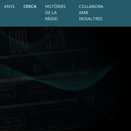
ANYS
CERCA
HISTÒRIES
COL·LABORA
DE LA
AMB
RÀDIO
NOSALTRES