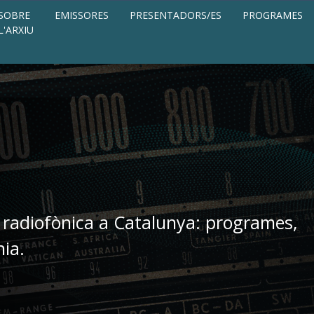
SOBRE
EMISSORES
PRESENTADORS/ES
PROGRAMES
L'ARXIU
 radiofònica a Catalunya: programes,
nia.