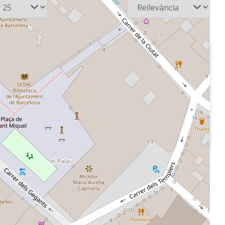
2000-05-14
PE -
Cadena COPE -
 juego
Tiempo de juego
tits de
Connexió amb els
 primera i
partit Betis -Real
sió de
Madrid i Rayo
ulí amb els
Vallecano -Oviedo.
ol a
Hora, ronda
ol de
informativa dels
e Madrid.
partits de futbol maculí
 partit
de primera i segona
yo
divisió. La millor
Connexions
jugada. Gol del Rayo
Vallecano. Situació de
adajoz-
la lliga de Primera