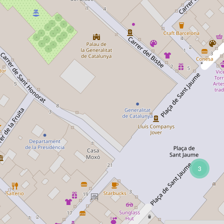
3
os
Per pàgina