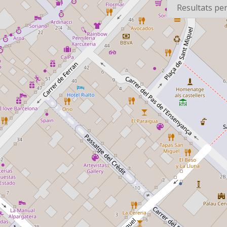
1997-05-25
1997-05-25
Cadena COPE -
Cadena CO
Tiempo de juego
Tiempo de
Informació del partit
Roda de par
Atlético de Madrid -
futbol de la
Extremadura,
segona divi
connexions amb
futbol masc
diversos camps de
resultats. G
futbol. Valoració
Tenerife i g
arbitral d'una jugada
l'Atlético d
del partit Athletic Club
Narració del
- Real Madrid.
Sevilla - Ra
Informació de l'Atlético
Vallecano. 
de Madrid -
amb els partits Alavés-
Extremadura, gol del
Osasuna, B