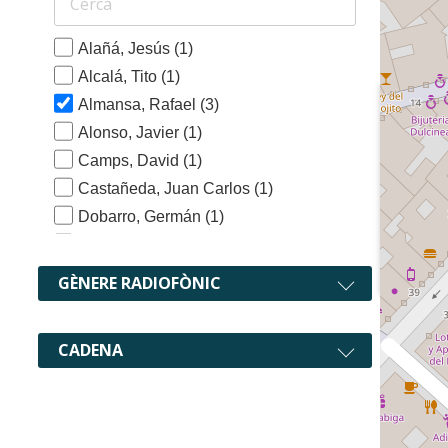
Alañá, Jesús
(1)
Alcalá, Tito
(1)
Almansa, Rafael
(3)
Alonso, Javier
(1)
Camps, David
(1)
Castañeda, Juan Carlos
(1)
Dobarro, Germán
(1)
Estrada, José Manuel
(1)
Estrada, Manuel
(1)
GÈNERE RADIOFÒNIC
Fernández, Luis
(2)
Gallo, Paloma
(1)
CADENA
García de Loza, Raúl
(1)
García, Javier (COPE)
(1)
García, José María
(3)
Gómez, Roberto
(1)