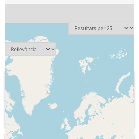
3 recursos
Per pàgina
Ordena
1980-02-22
Cadena SER - La saga de los Porretas
Publicitat (veu Francina Boris), careta
del programa, diàleg entre Candelaria,
Abelino i Segismundo sobre la compra
d'un nou cotxe. Publicitat. Represa del
programa matinal amb l'espai dedicat
als infants