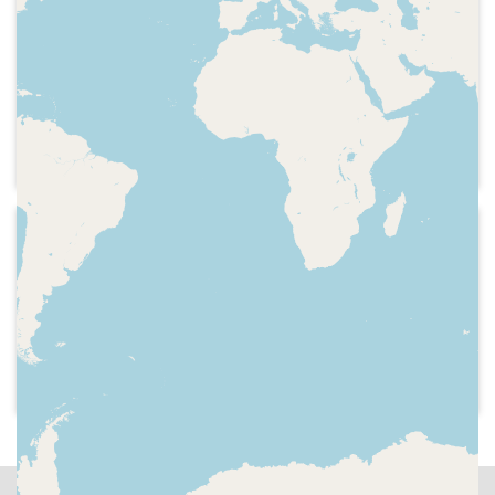
1978
Cadena SER - La saga de los Porretas
Abelino ha somniat que s'havia mort la
seva tia. Candelaria li fa veure que
sembla que les seves ganes d'heretar
han estat el motiu del somni.
Candelaria (Juana Ginzo) i Abelino
(Fernando Alonso).
1978
Cadena SER - La saga de los Porretas
Careta d'entrada, episodi "Candelaria
tiene un problema económico" i careta
de sortida amb el repartiment:
Candelaria (Juana Ginzo), Cristeta (Pilar
Desfao), Pepita (Matilde Vilariño),
Abelino (Fernando Alonso) i abuelo
Segismundo (Manuel Lorenzo).