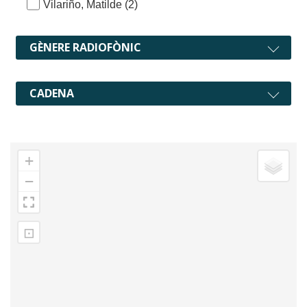
Vilariño, Matilde
(2)
GÈNERE RADIOFÒNIC
CADENA
+
−
⊡