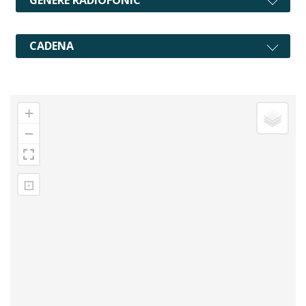
CADENA
+
−
⊡
2