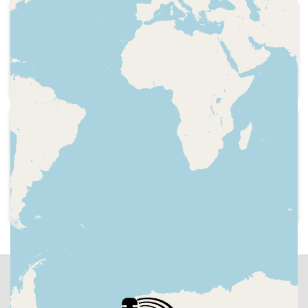
publicitat, indicatiu i espai publicitari
2001-10-28
Catalunya Cultura - La quarta paret
Indicatiu de l'emissora, sintonia del
programa, espectacle "Subjectes".
2002-05
Catalunya Cultura - La quarta paret
Trucada telefònica sobre reptes
personals i presentació d'un tema
musical.