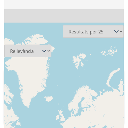
3 recursos
Per pàgina
Ordena
2025-02-10
RAC 1 - Versió RAC 1
Indicatiu del programa, secció dedicada
als musicals amb l'estrena de peces
dedicades al programa i el seu equip,
fetes amb programaris d'intel·ligència
artificial, com Chat GPT, per celebrar les
6000 edicions del programa, Indicatiu,