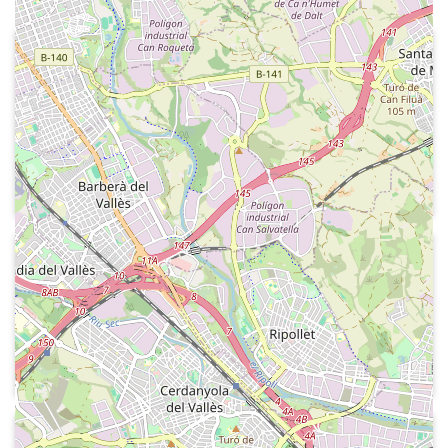
1977-10-11
Ràdio Sabadell EAJ-20
Funcions de l'nstituto Oficial de
Radiodifusión y Televisión per Juan
Viñas, secretari general de l'IORTV.
Lectura de la lliçó inaugural del curs
sobre "La ràdio local", per Jorge
Arandes, director de la seu de
1979-12-13
Barcelona de l'nstituto Oficial de
Ràdio 4
Radiodifusión y Televisión. Paraules de
Jorge Arandes recorda com va ser la
Victoriano Fernández Asís, director de
proposta de crear Ràdio 4, a l'estiu de
l'nstituto Oficial de Radiodifusión y
l'any 1976, i com van ser els seus inicis
Televisión sobre Catalunya.
1986-10-25