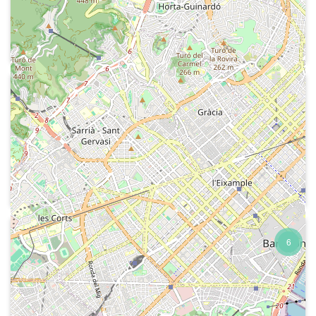
Sintonia del programa, presentació i
record dels 20 anys de RNE a Barcelona
i del que va ser el programa "Fantasía".
1964
Radio Nacional de España - Historia
del cine musical
Careta i presentació de l'últim
programa dedicat a 37 anys de cinema
musical.
1984-06-30
6
Radio 5 (Radio Peninsular)
Tancament de l'emissora. Paraules de
Jorge Arandes, ex director de RNE a
Barcelona.