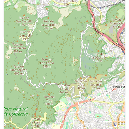
Ràdio 4 - La ràdio a Catalunya
Jorge Arandes parla del programa
"Fantasía" fet a Radio Nacional de
España Barcelona.
1986-12-27
Ràdio 4 - La ràdio a Catalunya
Jorge Arandes parla de les
transmissions d'òpera des del Gran
Tetare del Liceu de Barcelona, per RNE.
Fragment d'una transmissió en la qual
parla el comentarista Doctor Josep
Maria Colomer Pujol.
1969-06-08
Radio Nacional de España Barcelona -
Fantasía