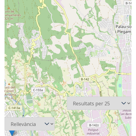
7 recursos
Per pàgina
Ordena