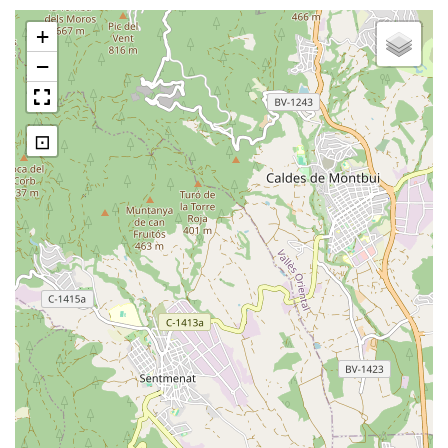
+
−
⊡