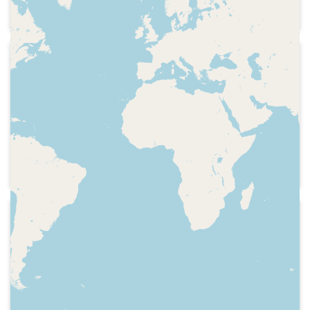
presenta. Equip. Diàleg entre els
presentadors
2020-05-02
Radio Nacional de España - Tablero
deportivo
Careta, presentació del programa el
primer dia de l'inici de la desescalada
del confinament de la pandèmia de la
Covid 19. Repàs a l'actualitat, Sumari de
continguts. Diàleg dels presentadors.
Titulars del futbol. Sorteig de videojocs.
Com retornar als entrenaments
2013-08-17
després del confinament de 40 dies
Radio Nacional de España - Tablero
deportivo
Primera edició presentada pel nou
equip del programa.
Diàleg inicial, careta del programa,