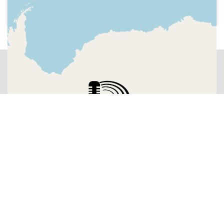
repàs a l'actualitat esportiva del dia,
equip, horaris dels partits de primera i
segon adivisió de futbol masculí,
resultats del futbol internacional,
activitat polesportiva, declaracions de
l'entrenador del Futbol Club Barcelona
Tata Martino i del Real Madrid, Carlo
Ancelotti