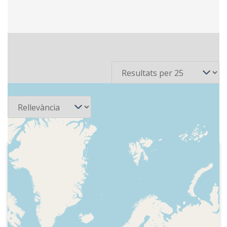
3 recursos
Per pàgina
Ordena
2025-08-15
Radio Nacional de España - Tablero
deportivo
Comentari sobre l'estiu, presentació
del primer programa de la temporada
2025-2026. El nou presentador es