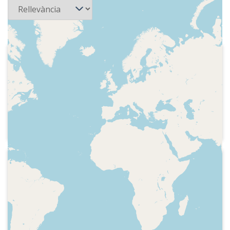
2025-07-21
RAC 1 - La primera pedra
Careta d'entrada, secció de divulgació
de l'òpera i fets significatius d'aquella
data amb un frgament radiofònic extret
de l'Arxiu Sonor de la Ràdio a Catalunya
de la UAB
2025-04-27
RAC 1 - La primera pedra
Indicatiu del programa, espai dedicat a
l'òpera, record de l'any 1947 (dia de la
verge de Montserrat) amb esment a
l'Arxiu Sonor de la Ràdio a Catalunya de