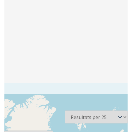
2 recursos
Per pàgina
Ordena