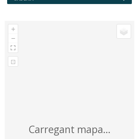
+
−
⊡
Carregant mapa...