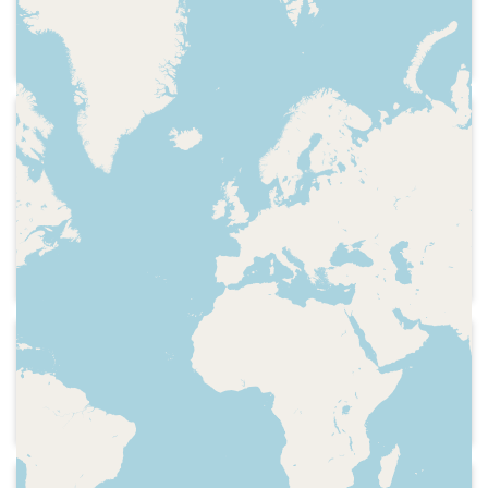
Conversa amb els músics Alguer Miquel
i Lluís Gavaldà, que han publicat un
llibre, i els escriptors Màrius Serra,
Pilar Rahola, Xavier Theros i David
2026-04-09
Cirici. El conte de Catalunya Ràdio per
Catalunya Ràdio - Catalunya al dia
Alguer Miquel. "El satèl·lit"
Careta del programa, presentació del
programa fet des de Reus i dedicat a
l'arquitecte Antoni Gaudí. Presentació
del cotxe Kupra Raval. Mobilitat de la
població a les ciutats catalanes. Sector
de la fruita. Rebuig del sindicat
d'educació USTEC als acords arribats
2004-11-09
per altres sindicats. El trànsit, el temps,
Catalunya Ràdio - Teva, meva
els esports, equip del programa i
Promoció del programa
indicatiu. Reportatge fet al Gaudí
Centre de Reus i a la foneria on s'està
fent una escultura de l'arquitecte. Amb