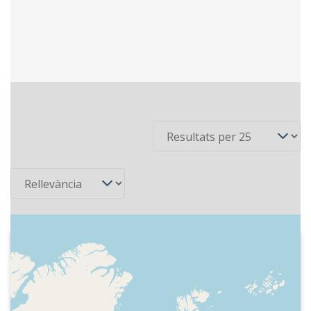
5 recursos
Per pàgina
Ordena
2017-04-23
Catalunya Ràdio - El suplement
Programa especial del Dia de Sant Jordi.