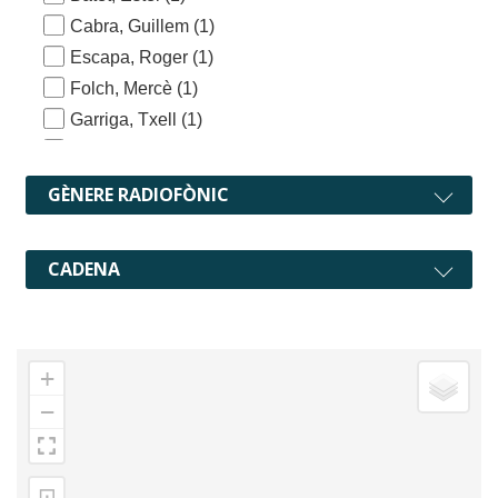
Cabra, Guillem
(1)
Escapa, Roger
(1)
Folch, Mercè
(1)
Garriga, Txell
(1)
Iturria, Jordi
(2)
Mauri, Francesc
(1)
GÈNERE RADIOFÒNIC
Mir, Montse
(1)
Raya, Montse
(1)
CADENA
Solà, Xavier
(1)
Trilla, Martí
(1)
Ustrell, Ricard
(1)
+
−
⊡