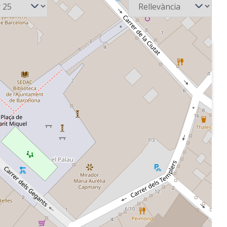
1971
R
Cadena SER
'una
Presentació d'un tema
 la cantant
musical i comiat
o.
onal de
de la
ió del
sical Midem