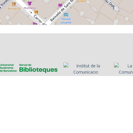
Hall de Londres. S'hi
de Cannes i
parla de la cançó "La,
cantants i i
la, la" de la qual n'és
que hi van 
coautor, que havia
d'interpretar la
cantant Massiel (María
de los Ángeles Félix
Santamaría)
es
Presentadors/es
Programes
Anys
Cerca
Històries de la ràdio
Col·
nosa