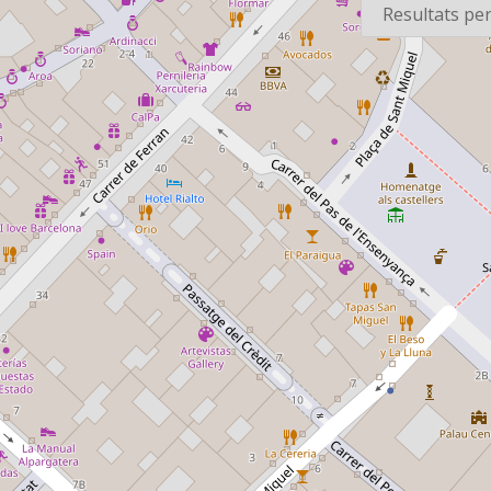
1966-06
1963
Cadena SER
Cadena SE
Fragment d'una
Fragment d
entrevista al cantant
entrevista a
Georgie Dann, per la
Rocío Jurad
publicació del disc
"Juanita banana".
1968-04-06
1967-02-01
Cadena SER
Radio Naci
Entrevista a Ramon de
España
la Calva sobre el
Informació 
Festival d'Eurovisió,
primera edic
feta al Royal Albert
festival mu