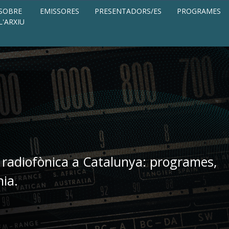
SOBRE
EMISSORES
PRESENTADORS/ES
PROGRAMES
L'ARXIU
 radiofònica a Catalunya: programes,
nia.