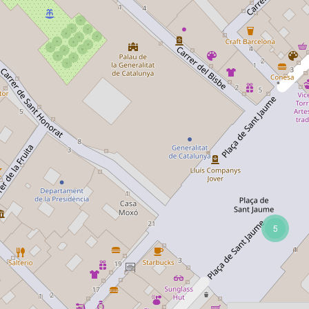
5
os
Per pàgina