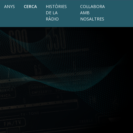
ANYS
CERCA
HISTÒRIES
COL·LABORA
DE LA
AMB
RÀDIO
NOSALTRES