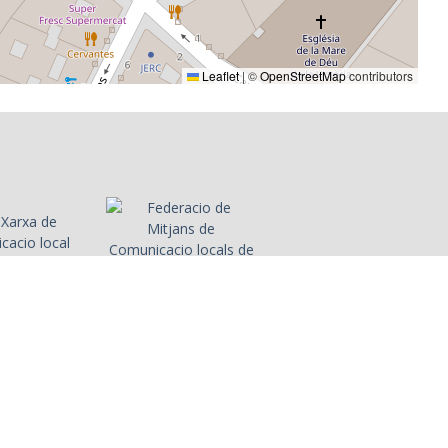
 dels
ntèrprets
actuar
Leaflet
|
©
OpenStreetMap
contributors
labora amb
ltres