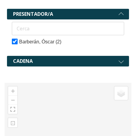
PRESENTADOR/A
Barberán, Óscar
(2)
CADENA
+
−
⊡