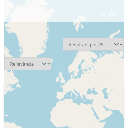
2 recursos
Per pàgina
Ordena
2016-09
Kiss FM
Careta de sortida de les notícies, amb la
presentació d'Ismael Arranz, i indicatiu
de la ràdio