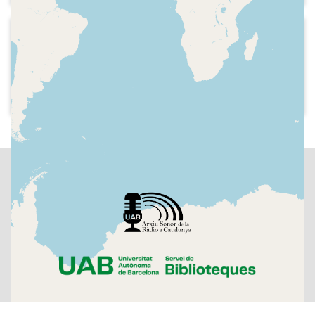
2016-01
Kiss FM
Indicatiu de l'emissora i dóna pas a les
notícies amb Alejandra Martínez