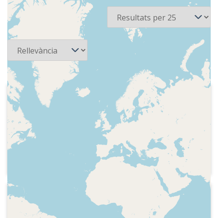
2 recursos
Per pàgina
Ordena
1984-09-30
Ràdio 4 - Teatre català
Comentari de Manuel Cubeles. Versió
radiofònica de "Sainet trist"(1910),
d'Àngel Guimerà. Repartiment i primera
escena
1981-05-01
Ràdio Obrera