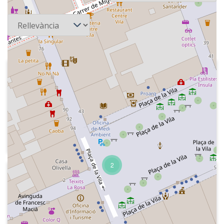
Ordena
1996-05-30
Onda Diez - Déjate besar
Indicatiu de la ràdio, careta, presentació
del programa amb un agraïment a
Esperanza i diàleg dels presentadors,
equip i tema musical.
Tema musical, oferta d'entrades per a
2
un concert a Madrid, indicatiu del
1997-12-12
programa, secció "La espuma de los
Onda Diez - Déjate besar
días " amb Merche Yoyoga sobre la
Mots encreuats relacionats amb la
televisió víctima de la moda,
música, especial de la revista "Ajo
Blanco", tema musical, comentari sobre