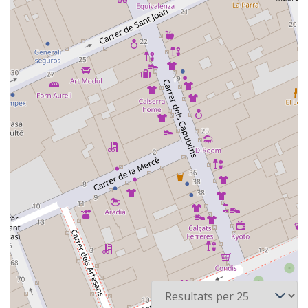
2 recursos
Per pàgina