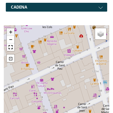
CADENA
+
−
⊡