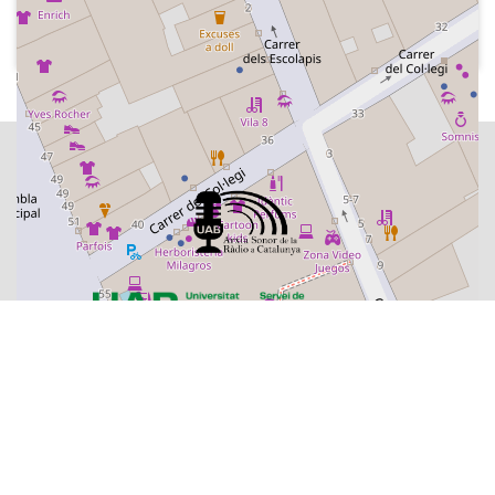
el Nadal, publicitat, quatre temes
musicals, adreça electrònica del
programa i correu electrònic rebut,
tema musical, reflexió de la setmana
sobre l'assassinat del regidor de
Renteria José Luis Caso per ETA el dia
anterior, publicitat, indicatiu del
programa i tema musical