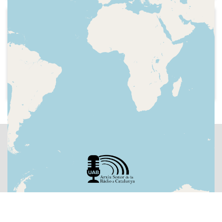
presentació dels col·laboradors. Els
"encierros" de Pamplona, la música
2021-01-13
"heavy metal", la pel·lícula "2001 una
Onda Cero Radio - Más de uno
odissea a l'espai", la pel·lícula "Psicosis" i
Felicitació al presentador pel premi que
tema musical
ha rebut, Josemi es declara a Begoña
Gómez de la Fuente, repàs a les
revistes del cor amb una crítica a la
presentadora Isabel Gemio i el que està
fent Mar Flores