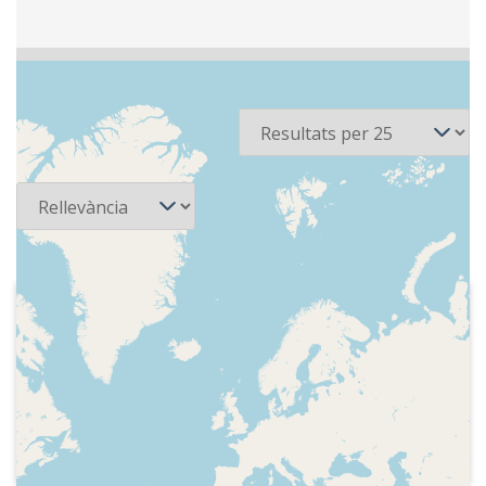
2 recursos
Per pàgina
Ordena
2018-07-14
Onda Cero Podcast - La cultureta
Penúltima edició del programa.
Careta, monòleg inicial del presentador
sobre la pèrdua d'audiència i anunciant
la fi del programa.Tema musical i