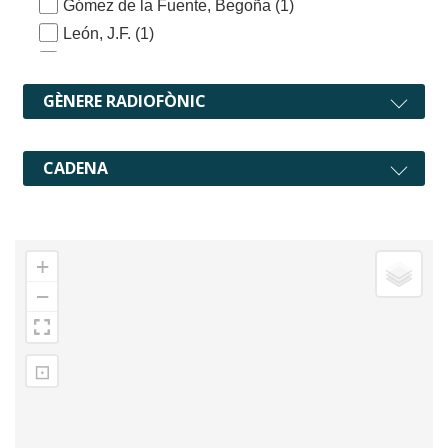
Gómez de la Fuente, Begoña
(1)
León, J.F.
(1)
Rodríguez Sieiro, Josemi
(1)
GÈNERE RADIOFÒNIC
CADENA
+
−
⊡