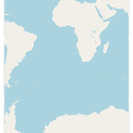
Radio Nacional de España - España a
las 8
Transmissió des de Pamplona del
"encierro" dels braus de Pablo Romero
1984-07-10
Radio Nacional de España - España a
las 8
Hora, informació des de Pamplona dels
dos ferits greus a l'"encierro" dels
braus d'Osborne
1984-07-10
Radio Nacional de España - España a
las 7
Transmissió des de Pamplona del