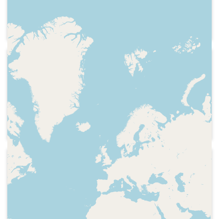
premis Drac, indicatiu del programa,
entrevista al col·laborador Albert
Beorlegui que ha escrit un llibre sobre
la secció "El basar de les sorpreses".
S'hi parla del llibre, la secció radiofònica
2024-11-10
i de Matadepera Ràdio
RAC 1 - Via lliure
Secció "El basar de les sorpreses" (371),
dedicat als 100 anys de la ràdio a
Catalunya. Ràdio Barcelona EAJ1 a
l'Hotel Colón de Barcelona, aspectes
diversos sobre les característiques i la
història de la ràdio. Promoció de RAC+1
"Estadella Michelin"
1999-08
Matadepera Ràdio
Identificació de l'emissora, hora,
informació de l'inici de la Festa Major de
Matadepera, connexió amb