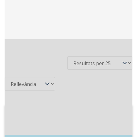
7 recursos
Per pàgina
Ordena
2025-04-05
RAC 1 - Via lliure
Programa fet des de la llibreria Abacus
del carrer Ausiàs Marc de Barcelona. Els