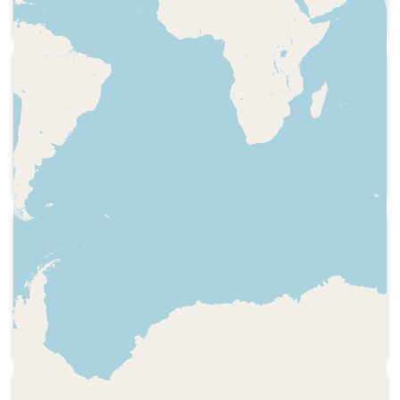
l'Ajuntament per transmetre el pregó
que farà l'escriptor Màrius Serra. Traca
d'inici de la festa. Paraules de l'alcalde
de la localitat i de l'escriptor Màrius
2016-04-07
Serra
Ràdio Sabadell (municipal) - La caixa
de Pandora
Careta i inici del programa. Comentari
sobre la pel·lícula "Batman v Superman"
1995-03-28
Matadepera Ràdio
Retransmissió de la Gala dels Premis
Oscar 1994. Arribada de les actrius i
actors a la gala.
2002