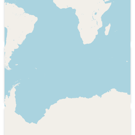
companyia
Sintonia, presentació, comentari sobre
que neva a Barcelona, informació sobre
Diane Keaton i la pel·lícula "Radio days "
de Woody Allen
2009-04-18
Catalunya Ràdio - El suplement
Rumba del "Suplement", hora,
continguts de la tercera hora, com
celebrarà Sant Jordi Teresa
Berengueras i l'audiència del
programa, secció "Incongruències", la
cantant Susan Boyle
2018-03-23
Ràdio Castellterçol - Ni un moment
de glòria