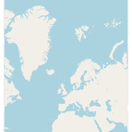
Cóppulo
Hora i secció d'informació social i del
cor amb Teresa Berengueras. Els 25
anys de la bossa Amazona de Loewe
1988
Catalunya Ràdio - Àngel Casas i
companyia
Com Carles Flavià es va fer ric avisant a
un amic que havia encertant una
travessa de futbol i aconseguint un
percentatge del premi (Gràcies als 18
milions de pessetes que va rebre va
muntar la sala Vaticano, a Barcelona)
1988-02
Catalunya Ràdio - Àngel Casas i