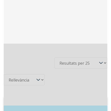
5 recursos
Per pàgina
Ordena
1999-03-25
COM Ràdio - Els migdies amb Sílvia