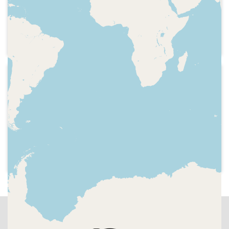
masculina de futbol de primera divisió i
els partit F.C. Barcelona - Caja San
Fernando del "p l a y o f f" de la final de
la Lliga ACB de bàsquet. Espai "Ara per
ara humor" dedicada als anuncis
1999-06-08
COM Ràdio - COM Ràdio Serveis
Informatius
COM Ràdio Esports. Presentacions de
jugadors del FC. Barcelona, com Simao
Sabrosa, i possibles marxes de
jugadors. Oferta al jugador Capdevila
de l'Espanyol. Semifinal de la Copa del
Rei.