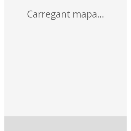
Carregant mapa...
3 recursos
Per pàgina