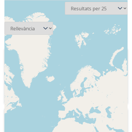
Ordena
1991-05-19
Ràdio Ciutat de Badalona
Transmissió dels últims segons del
partit del "play-off" pel títol de la Lliga
ACB, de bàsquet masculí, entre el
Montigalà Joventut i el F.C. Barcelona.
La Penya guanya la lliga
1996-05-27
COM Ràdio - Ara com ara
Comentari sobre la fi de la lliga