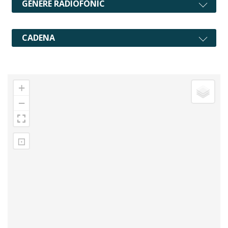
GÈNERE RADIOFÒNIC
CADENA
+
−
⊡