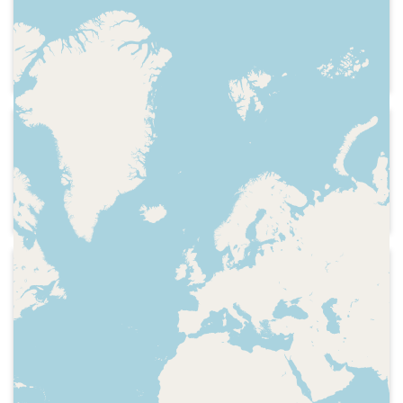
Careta del programa, presentació del
programa fet des del Claustre de la
Pensativa de la Universitat de Lleida
1993-09
Cadena SER - La ventana
Secció "La azotea", feta pels integrants
de El Terrat de Ràdio Barcelona 2
1994-11-14
Ràdio Barcelona 2 - El terrat
Especial 70 anys de Ràdio Barcelona.
Indicatiu de l'emissora. Cançó de,
Montse Amor i Rudy Ventura. Què
passaria si la ràdio no existís?