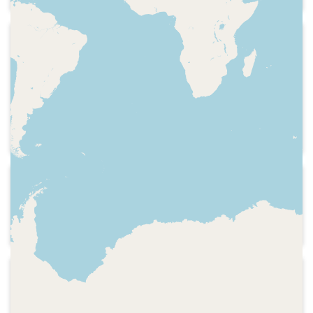
Entrevista al presentador Joaquín Prat.
Ricky Romero i Pere Bernal entrevisten
a Joaquín Soler Serrano. Breu
1993-12-31
intervenció de Matías Prats (pare) i
Ràdio Barcelona 2 - El terrat
Xavier Sardà. Cançó de l'equip del
Els coloms, presentació inicial del
Terrat.
programa, imitant a Josep Maria Bachs,
amb la benvinguda als personatges: la
padrina Josefina, el senyor Terrats, el
iaio Perico, Bernardo Cortés. Noms de
l'equip.Bernando canta una cançó.
Sumari de continguts.!Què està passant
1991-10
a Barcelona?" (les vacances, increment
Ràdio Barcelona 2 - El terrat
de preus dels Transports
Presentació del programa
Metropolitans de Barcelona i Correus).
Bernardo canta una segona cançó.
1996
Cadena SER - La ventana
Secció "La Azotea", feta per El Terrat: