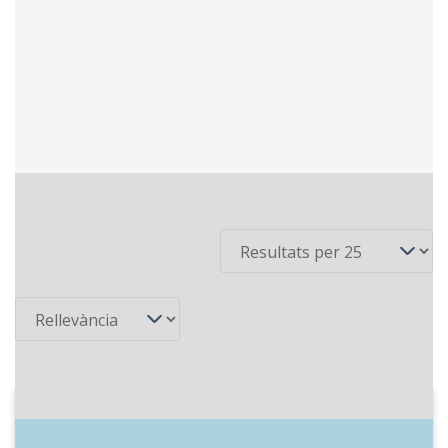
6 recursos
Per pàgina
Ordena
1997
SER Catalunya - El terrat